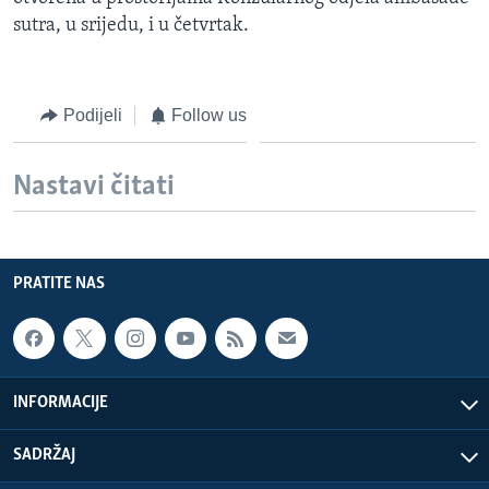
MAGAZIN
sutra, u srijedu, i u četvrtak.
O GLASU AMERIKE
Podijeli
Follow us
Learning English
PRATITE NAS
Nastavi čitati
Jezici
PRATITE NAS
INFORMACIJE
SADRŽAJ