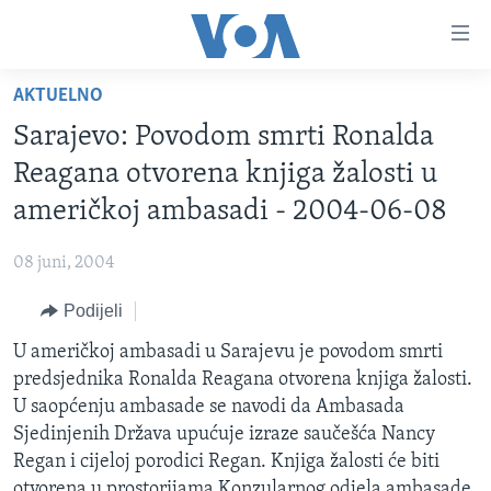
Linkovi
Pređi
na
AKTUELNO
glavni
TV PROGRAM
sadržaj
Sarajevo: Povodom smrti Ronalda
VIDEO
Pređi
Reagana otvorena knjiga žalosti u
na
FOTOGRAFIJE DANA
američkoj ambasadi - 2004-06-08
glavnu
VIJESTI
navigaciju
08 juni, 2004
Idi
NAUKA I TEHNOLOGIJA
SJEDINJENE AMERIČKE DRŽAVE
na
Podijeli
SPECIJALNI PROJEKTI
BOSNA I HERCEGOVINA
pretragu
U američkoj ambasadi u Sarajevu je povodom smrti
KORUPCIJA
SVIJET
predsjednika Ronalda Reagana otvorena knjiga žalosti.
SLOBODA MEDIJA
U saopćenju ambasade se navodi da Ambasada
ŽENSKA STRANA
Sjedinjenih Država upućuje izraze saučešća Nancy
Regan i cijeloj porodici Regan. Knjiga žalosti će biti
IZBJEGLIČKA STRANA
otvorena u prostorijama Konzularnog odjela ambasade