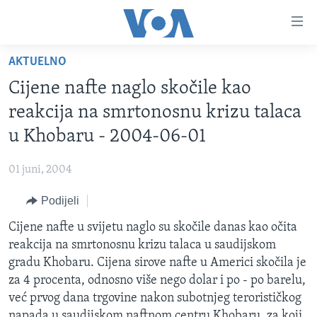
Linkovi
Pređi
na
AKTUELNO
glavni
TV PROGRAM
sadržaj
Cijene nafte naglo skočile kao
VIDEO
Pređi
reakcija na smrtonosnu krizu talaca
na
FOTOGRAFIJE DANA
u Khobaru - 2004-06-01
glavnu
VIJESTI
navigaciju
01 juni, 2004
Idi
NAUKA I TEHNOLOGIJA
SJEDINJENE AMERIČKE DRŽAVE
na
Podijeli
SPECIJALNI PROJEKTI
BOSNA I HERCEGOVINA
pretragu
Cijene nafte u svijetu naglo su skočile danas kao očita
KORUPCIJA
SVIJET
reakcija na smrtonosnu krizu talaca u saudijskom
SLOBODA MEDIJA
gradu Khobaru. Cijena sirove nafte u Americi skočila je
ŽENSKA STRANA
za 4 procenta, odnosno više nego dolar i po - po barelu,
već prvog dana trgovine nakon subotnjeg terorističkog
IZBJEGLIČKA STRANA
napada u saudijskom naftnom centru Khobaru, za koji