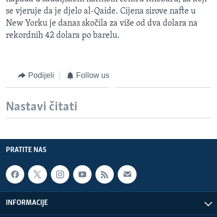
MAGAZIN
se vjeruje da je djelo al-Qaide. Cijena sirove nafte u
New Yorku je danas skočila za više od dva dolara na
O GLASU AMERIKE
rekordnih 42 dolara po barelu.
Learning English
Podijeli
Follow us
PRATITE NAS
Nastavi čitati
Jezici
PRATITE NAS
INFORMACIJE