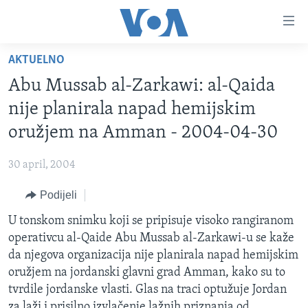
Linkovi
Pređi
na
AKTUELNO
glavni
TV PROGRAM
sadržaj
Abu Mussab al-Zarkawi: al-Qaida
VIDEO
Pređi
nije planirala napad hemijskim
na
FOTOGRAFIJE DANA
oružjem na Amman - 2004-04-30
glavnu
VIJESTI
navigaciju
30 april, 2004
Idi
NAUKA I TEHNOLOGIJA
SJEDINJENE AMERIČKE DRŽAVE
na
Podijeli
SPECIJALNI PROJEKTI
BOSNA I HERCEGOVINA
pretragu
U tonskom snimku koji se pripisuje visoko rangiranom
KORUPCIJA
SVIJET
operativcu al-Qaide Abu Mussab al-Zarkawi-u se kaže
SLOBODA MEDIJA
da njegova organizacija nije planirala napad hemijskim
ŽENSKA STRANA
oružjem na jordanski glavni grad Amman, kako su to
tvrdile jordanske vlasti. Glas na traci optužuje Jordan
IZBJEGLIČKA STRANA
za laži i prisilno izvlačenje lažnih priznanja od