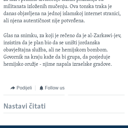
MAGAZIN
militanata izloženih mučenju. Ova tonska traka je
danas objavljena na jednoj islamskoj internet stranici,
O GLASU AMERIKE
ali njena autentičnost nije potvrđena.
Learning English
Glas na snimku, za koji je rečeno da je al-Zarkawi-jev,
insistira da je plan bio da se uništi jordanska
PRATITE NAS
obavještajna služba, ali ne hemijskom bombom.
Govornik na kraju kaže da bi grupa, da posjeduje
hemijsko oružje - njime napala izraelske gradove.
Jezici
Podijeli
Follow us
Nastavi čitati