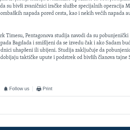
 da su bivši zvaničnici iračke službe specijalnih operacija 
bombaških napada pored cesta, kao i nekih većih napada 
k Timesu, Pentagonova studija navodi da su pobunjenički
e pada Bagdada i smišljeni da se izvedu čak i ako Sadam bud
dnici uhapšeni ili ubijeni. Studija zaključuje da pobunjenic
i dobijaju taktičke upute i podstrek od bivših članova tajn
Follow us
Print