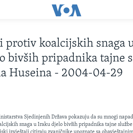
 protiv koalcijskih snaga 
lo bivših pripadnika tajne 
a Huseina - 2004-04-29
inistarstva Sjedinjenih Država pokazuju da su mnogi napad
alcijskih snaga u Iraku djelo bivših pripadnika tajne služ
ski izvještaji citiraju zvaničnike upoznate sa obavještajni