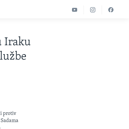
u Iraku
službe
i protiv
be Sadama
m