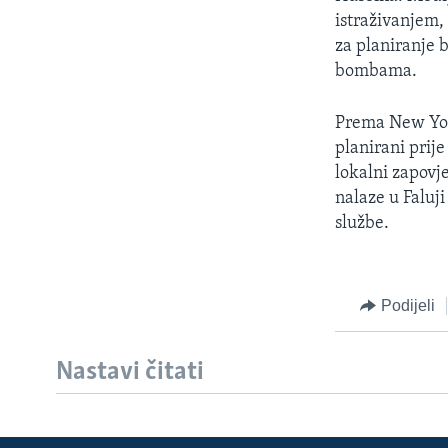
MAGAZIN
istraživanjem,
O GLASU AMERIKE
za planiranje 
bombama.
Prema New Yor
planirani prij
lokalni zapovje
nalaze u Faluj
službe.
Podijeli
Nastavi čitati