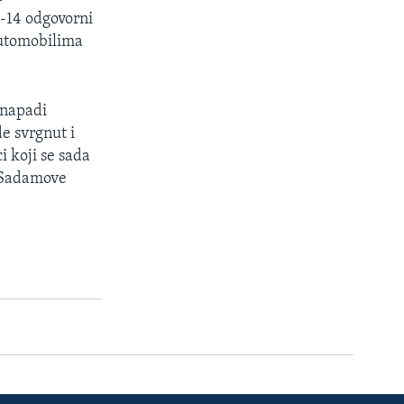
M-14 odgovorni
automobilima
 napadi
e svrgnut i
i koji se sada
e Sadamove