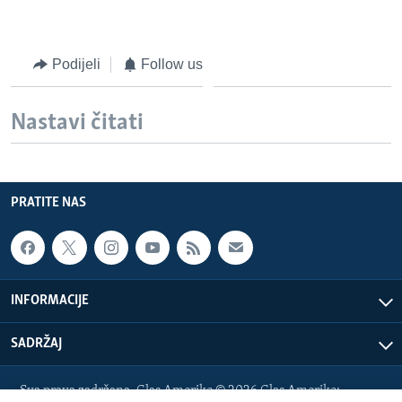
MAGAZIN
O GLASU AMERIKE
Podijeli
Follow us
Learning English
Nastavi čitati
PRATITE NAS
PRATITE NAS
Jezici
INFORMACIJE
SADRŽAJ
Sva prava zadržana. Glas Amerike © 2026 Glas Amerike: