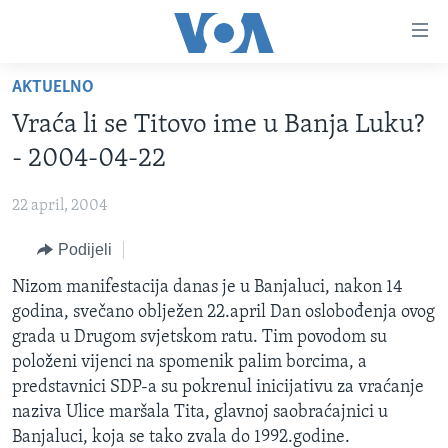
Linkovi
Pređi
na
AKTUELNO
glavni
TV PROGRAM
sadržaj
Vraća li se Titovo ime u Banja Luku?
VIDEO
Pređi
- 2004-04-22
na
FOTOGRAFIJE DANA
glavnu
22 april, 2004
VIJESTI
navigaciju
Idi
Podijeli
NAUKA I TEHNOLOGIJA
SJEDINJENE AMERIČKE DRŽAVE
na
SPECIJALNI PROJEKTI
Nizom manifestacija danas je u Banjaluci, nakon 14
BOSNA I HERCEGOVINA
pretragu
godina, svečano oblježen 22.april Dan oslobođenja ovog
KORUPCIJA
SVIJET
grada u Drugom svjetskom ratu. Tim povodom su
SLOBODA MEDIJA
položeni vijenci na spomenik palim borcima, a
predstavnici SDP-a su pokrenul inicijativu za vraćanje
ŽENSKA STRANA
naziva Ulice maršala Tita, glavnoj saobraćajnici u
IZBJEGLIČKA STRANA
Banjaluci, koja se tako zvala do 1992.godine.