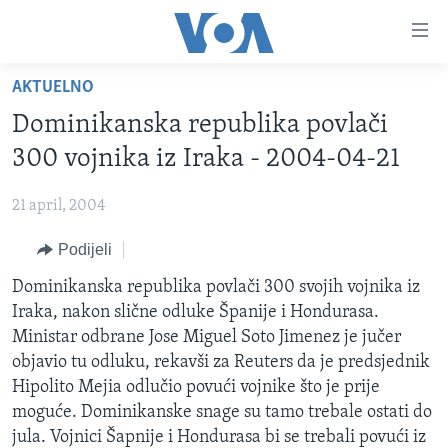
Linkovi
Pređi
na
AKTUELNO
glavni
TV PROGRAM
sadržaj
Dominikanska republika povlači
VIDEO
Pređi
300 vojnika iz Iraka - 2004-04-21
na
FOTOGRAFIJE DANA
glavnu
21 april, 2004
VIJESTI
navigaciju
Idi
Podijeli
NAUKA I TEHNOLOGIJA
SJEDINJENE AMERIČKE DRŽAVE
na
SPECIJALNI PROJEKTI
Dominikanska republika povlači 300 svojih vojnika iz
BOSNA I HERCEGOVINA
pretragu
Iraka, nakon slične odluke Španije i Hondurasa.
KORUPCIJA
SVIJET
Ministar odbrane Jose Miguel Soto Jimenez je jučer
SLOBODA MEDIJA
objavio tu odluku, rekavši za Reuters da je predsjednik
Hipolito Mejia odlučio povući vojnike što je prije
ŽENSKA STRANA
moguće. Dominikanske snage su tamo trebale ostati do
IZBJEGLIČKA STRANA
jula. Vojnici Šapnije i Hondurasa bi se trebali povući iz