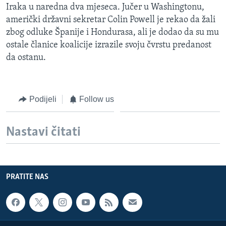
Iraka u naredna dva mjeseca. Jučer u Washingtonu,
MAGAZIN
američki državni sekretar Colin Powell je rekao da žali
O GLASU AMERIKE
zbog odluke Španije i Hondurasa, ali je dodao da su mu
ostale članice koalicije izrazile svoju čvrstu predanost
Learning English
da ostanu.
PRATITE NAS
Podijeli
Follow us
Jezici
Nastavi čitati
PRATITE NAS