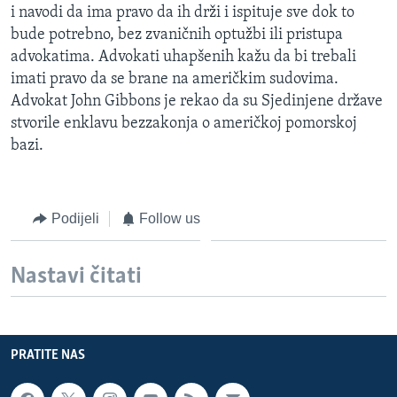
i navodi da ima pravo da ih drži i ispituje sve dok to
MAGAZIN
bude potrebno, bez zvaničnih optužbi ili pristupa
O GLASU AMERIKE
advokatima. Advokati uhapšenih kažu da bi trebali
imati pravo da se brane na američkim sudovima.
Learning English
Advokat John Gibbons je rekao da su Sjedinjene države
stvorile enklavu bezzakonja o američkoj pomorskoj
PRATITE NAS
bazi.
Podijeli
Follow us
Jezici
Nastavi čitati
PRATITE NAS