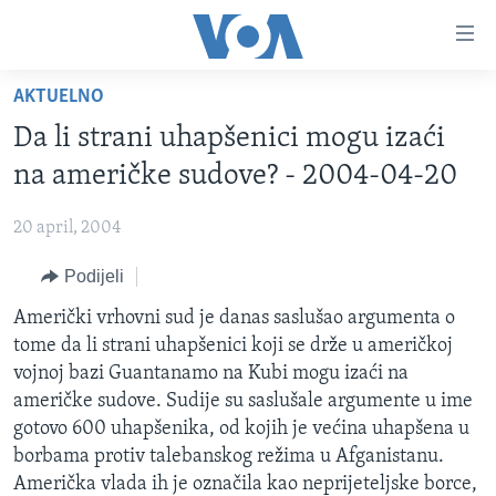
Linkovi
Pređi
na
AKTUELNO
glavni
TV PROGRAM
sadržaj
Da li strani uhapšenici mogu izaći
VIDEO
Pređi
na američke sudove? - 2004-04-20
na
FOTOGRAFIJE DANA
glavnu
20 april, 2004
VIJESTI
navigaciju
Idi
Podijeli
NAUKA I TEHNOLOGIJA
SJEDINJENE AMERIČKE DRŽAVE
na
SPECIJALNI PROJEKTI
Američki vrhovni sud je danas saslušao argumenta o
BOSNA I HERCEGOVINA
pretragu
tome da li strani uhapšenici koji se drže u američkoj
KORUPCIJA
SVIJET
vojnoj bazi Guantanamo na Kubi mogu izaći na
SLOBODA MEDIJA
američke sudove. Sudije su saslušale argumente u ime
gotovo 600 uhapšenika, od kojih je većina uhapšena u
ŽENSKA STRANA
borbama protiv talebanskog režima u Afganistanu.
IZBJEGLIČKA STRANA
Američka vlada ih je označila kao neprijeteljske borce,