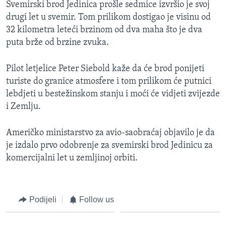
Svemirski brod Jedinica prošle sedmice izvršio je svoj
MAGAZIN
drugi let u svemir. Tom prilikom dostigao je visinu od
O GLASU AMERIKE
32 kilometra leteći brzinom od dva maha što je dva
puta brže od brzine zvuka.
Learning English
Pilot letjelice Peter Siebold kaže da će brod ponijeti
turiste do granice atmosfere i tom prilikom će putnici
PRATITE NAS
lebdjeti u bestežinskom stanju i moći će vidjeti zvijezde
i Zemlju.
Jezici
Američko ministarstvo za avio-saobraćaj objavilo je da
je izdalo prvo odobrenje za svemirski brod Jedinicu za
komercijalni let u zemljinoj orbiti.
Podijeli
Follow us