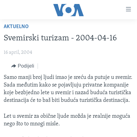
Linkovi
Pređi
na
AKTUELNO
glavni
TV PROGRAM
sadržaj
Svemirski turizam - 2004-04-16
VIDEO
Pređi
na
16 april, 2004
FOTOGRAFIJE DANA
glavnu
VIJESTI
Podijeli
navigaciju
Idi
NAUKA I TEHNOLOGIJA
SJEDINJENE AMERIČKE DRŽAVE
Samo manji broj ljudi imao je sreću da putuje u svemir.
na
Sada međutim kako se pojavljuju privatne kompanije
SPECIJALNI PROJEKTI
BOSNA I HERCEGOVINA
pretragu
koje bezbjedno lete u svemir i nazad buduća turistička
KORUPCIJA
SVIJET
destinacija će to baš biti buduća turistička destinacija.
SLOBODA MEDIJA
Let u svemir za obične ljude možda je realnije moguća
ŽENSKA STRANA
nego što to mnogi misle.
IZBJEGLIČKA STRANA