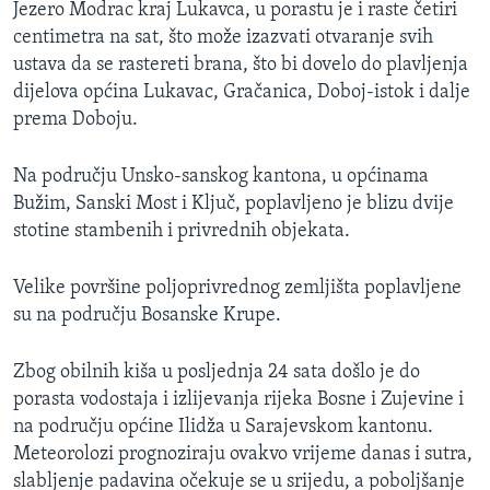
Jezero Modrac kraj Lukavca, u porastu je i raste četiri
centimetra na sat, što može izazvati otvaranje svih
ustava da se rastereti brana, što bi dovelo do plavljenja
dijelova općina Lukavac, Gračanica, Doboj-istok i dalje
prema Doboju.
Na području Unsko-sanskog kantona, u općinama
Bužim, Sanski Most i Ključ, poplavljeno je blizu dvije
stotine stambenih i privrednih objekata.
Velike površine poljoprivrednog zemljišta poplavljene
su na području Bosanske Krupe.
Zbog obilnih kiša u posljednja 24 sata došlo je do
porasta vodostaja i izlijevanja rijeka Bosne i Zujevine i
na području općine Ilidža u Sarajevskom kantonu.
Meteorolozi prognoziraju ovakvo vrijeme danas i sutra,
slabljenje padavina očekuje se u srijedu, a poboljšanje