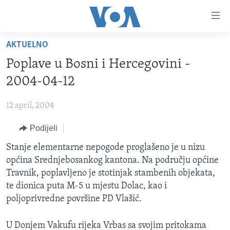
Linkovi
Pređi
na
AKTUELNO
glavni
TV PROGRAM
sadržaj
Poplave u Bosni i Hercegovini -
VIDEO
Pređi
2004-04-12
na
FOTOGRAFIJE DANA
glavnu
12 april, 2004
VIJESTI
navigaciju
Idi
Podijeli
NAUKA I TEHNOLOGIJA
SJEDINJENE AMERIČKE DRŽAVE
na
SPECIJALNI PROJEKTI
Stanje elementarne nepogode proglašeno je u nizu
BOSNA I HERCEGOVINA
pretragu
općina Srednjebosankog kantona. Na području općine
KORUPCIJA
SVIJET
Travnik, poplavljeno je stotinjak stambenih objekata,
SLOBODA MEDIJA
te dionica puta M-5 u mjestu Dolac, kao i
poljoprivredne površine PD Vlašić.
ŽENSKA STRANA
IZBJEGLIČKA STRANA
U Donjem Vakufu rijeka Vrbas sa svojim pritokama