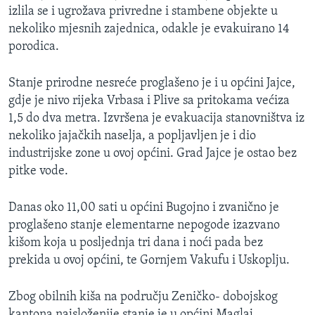
izlila se i ugrožava privredne i stambene objekte u
MAGAZIN
nekoliko mjesnih zajednica, odakle je evakuirano 14
O GLASU AMERIKE
porodica.
Learning English
Stanje prirodne nesreće proglašeno je i u općini Jajce,
gdje je nivo rijeka Vrbasa i Plive sa pritokama većiza
PRATITE NAS
1,5 do dva metra. Izvršena je evakuacija stanovništva iz
nekoliko jajačkih naselja, a popljavljen je i dio
industrijske zone u ovoj općini. Grad Jajce je ostao bez
pitke vode.
Jezici
Danas oko 11,00 sati u općini Bugojno i zvanično je
proglašeno stanje elementarne nepogode izazvano
kišom koja u posljednja tri dana i noći pada bez
prekida u ovoj općini, te Gornjem Vakufu i Uskoplju.
Zbog obilnih kiša na području Zeničko- dobojskog
kantona najsloženije stanje je u općini Maglaj.