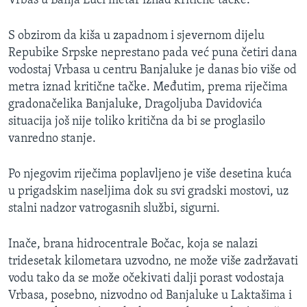
Vrbas u Banja Luci metar iznad kritične tačke.
S obzirom da kiša u zapadnom i sjevernom dijelu
Repubike Srpske neprestano pada već puna četiri dana
vodostaj Vrbasa u centru Banjaluke je danas bio više od
metra iznad kritične tačke. Međutim, prema riječima
gradonačelika Banjaluke, Dragoljuba Davidovića
situacija još nije toliko kritična da bi se proglasilo
vanredno stanje.
Po njegovim riječima poplavljeno je više desetina kuća
u prigadskim naseljima dok su svi gradski mostovi, uz
stalni nadzor vatrogasnih službi, sigurni.
Inače, brana hidrocentrale Bočac, koja se nalazi
tridesetak kilometara uzvodno, ne može više zadržavati
vodu tako da se može očekivati dalji porast vodostaja
Vrbasa, posebno, nizvodno od Banjaluke u Laktašima i