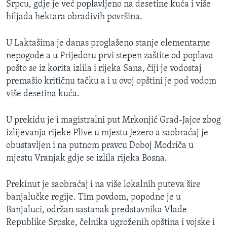
Srpcu, gdje je već poplavljeno na desetine kuća i više
hiljada hektara obradivih površina.
U Laktašima je danas proglašeno stanje elementarne
nepogode a u Prijedoru prvi stepen zaštite od poplava
pošto se iz korita izlila i rijeka Sana, čiji je vodostaj
premašio kritičnu tačku a i u ovoj opštini je pod vodom
više desetina kuća.
U prekidu je i magistralni put Mrkonjić Grad-Jajce zbog
izlijevanja rijeke Plive u mjestu Jezero a saobraćaj je
obustavljen i na putnom pravcu Doboj Modriča u
mjestu Vranjak gdje se izlila rijeka Bosna.
Prekinut je saobraćaj i na više lokalnih puteva šire
banjalučke regije. Tim povdom, popodne je u
Banjaluci, održan sastanak predstavnika Vlade
Republike Srpske, čelnika ugroženih opština i vojske i