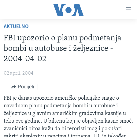
Linkovi
Pređi
na
AKTUELNO
glavni
TV PROGRAM
sadržaj
FBI upozorio o planu podmetanja
VIDEO
Pređi
bombi u autobuse i željeznice -
na
FOTOGRAFIJE DANA
2004-04-02
glavnu
VIJESTI
navigaciju
02 april, 2004
Idi
NAUKA I TEHNOLOGIJA
SJEDINJENE AMERIČKE DRŽAVE
na
Podijeli
SPECIJALNI PROJEKTI
BOSNA I HERCEGOVINA
pretragu
FBI je danas upozorio američke policijske snage o
KORUPCIJA
SVIJET
navodnom planu podmetanja bombi u autobuse i
SLOBODA MEDIJA
željeznice u glavnim američkim gradovima kasnije u
ŽENSKA STRANA
toku ove godine. U biltenu koji je objavljen kasno sinoć,
zvaničnici biroa kažu da bi teroristi mogli pokušati
IZBJEGLIČKA STRANA
sakriti eksploziv u rancima i torbama. FBI je također