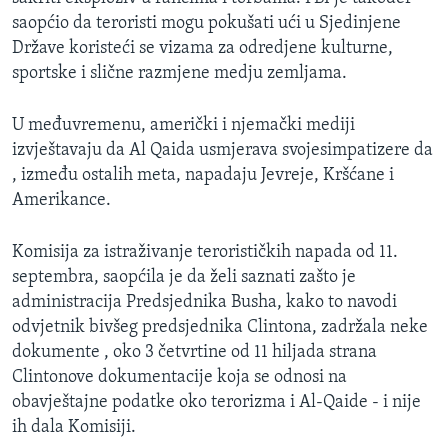
MAGAZIN
saopćio da teroristi mogu pokušati ući u Sjedinjene
Države koristeći se vizama za odredjene kulturne,
O GLASU AMERIKE
sportske i slične razmjene medju zemljama.
Learning English
U međuvremenu, američki i njemački mediji
izvještavaju da Al Qaida usmjerava svojesimpatizere da
PRATITE NAS
, između ostalih meta, napadaju Jevreje, Kršćane i
Amerikance.
Komisija za istraživanje terorističkih napada od 11.
Jezici
septembra, saopćila je da želi saznati zašto je
administracija Predsjednika Busha, kako to navodi
odvjetnik bivšeg predsjednika Clintona, zadržala neke
dokumente , oko 3 četvrtine od 11 hiljada strana
Clintonove dokumentacije koja se odnosi na
obavještajne podatke oko terorizma i Al-Qaide - i nije
ih dala Komisiji.