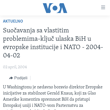
Linkovi
Pređi
na
AKTUELNO
glavni
TV PROGRAM
sadržaj
Suočavanja sa vlastitim
VIDEO
Pređi
problemima-ključ ulaska BiH u
na
FOTOGRAFIJE DANA
evropske institucije i NATO - 2004-
glavnu
VIJESTI
navigaciju
04-02
Idi
NAUKA I TEHNOLOGIJA
SJEDINJENE AMERIČKE DRŽAVE
na
02 april, 2004
SPECIJALNI PROJEKTI
BOSNA I HERCEGOVINA
pretragu
Podijeli
KORUPCIJA
SVIJET
U Washingtonu je nedavno boravio direktor Evropske
SLOBODA MEDIJA
inicijative za stabilnost Gerald Knaus, koji za Glas
ŽENSKA STRANA
Amerike komentira spremnost BiH da pristupi
Evropskoj uniji i NATO-vom Parternstvu za
IZBJEGLIČKA STRANA