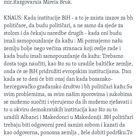
mir.Razgovarala Mirela Bruk.
MAGAZIN
O GLASU AMERIKE
KNAUS: Kada institucije BiH - a to je zaista izazov za bh
političare, da budu političari, a ne samo da sjede za
Learning English
stolom i da čekaju naredbe drugih - kada oni budu
imali samopouzdanje da kažu : Mi poznajemo našu
zemlju bolje nego većina stranaca koji ovdje rade i
PRATITE NAS
kada budu imali samopouzdanje da kažu: Trebamo
dosta toga naučiti, kao što su to uradile baltičke zemlje,
onda će se BiH pridružiti evropskim institucijama. Dan
Jezici
kada se to desi će biti onaj dan kada bosansko-
hercegovačko građansko društvo i bh političari kažu:Sa
svim problemima, sa svim našim sporovima i sukobima
se možemo suočiti i vjerujemo da ih možemo rješavati i
to u okviru demokratskih institucija kao što su to
uradili Albanci i Makedonci u Makedoniji .BH političari
trebaju biti odgovorni pred samim sobom i kazati da
kao odgovorna, ponosna zemlja , žele dobiti podršku.To