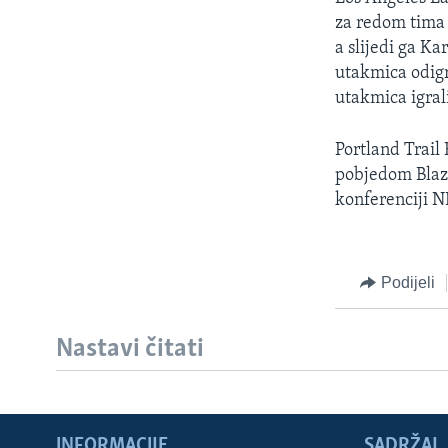
MAGAZIN
za redom tima 
O GLASU AMERIKE
a slijedi ga K
utakmica odigr
utakmica igral
Portland Trail
pobjedom Blaze
konferenciji N
Podijeli
Nastavi čitati
INFORMACIJE
SADRŽAJ