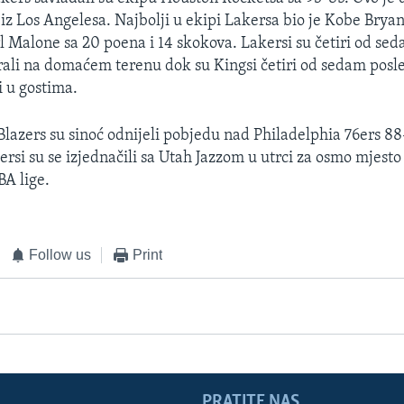
iz Los Angelesa. Najbolji u ekipi Lakersa bio je Kobe Bryan
arl Malone sa 20 poena i 14 skokova. Lakersi su četiri od se
ali na domaćem terenu dok su Kingsi četiri od sedam posl
i u gostima.
 Blazers su sinoć odnijeli pobjedu nad Philadelphia 76ers 
rsi su se izjednačili sa Utah Jazzom u utrci za osmo mjest
BA lige.
Follow us
Print
PRATITE NAS