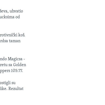
oševa, uhvatio
Bucksima od
rotivnički koš.
zardsa taman
ando Magicsa -
sretu sa Golden
ippers 105:77.
stigli su
like. Rezultat