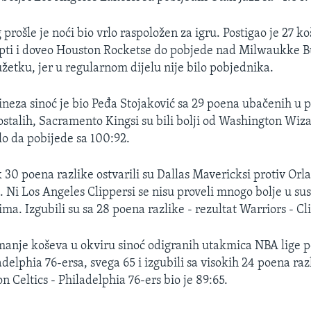
prošle je noći bio vrlo raspoložen za igru. Postigao je 27 k
lopti i doveo Houston Rocketse do pobjede nad Milwaukke 
užetku, jer u regularnom dijelu nije bilo pobjednika.
ineza sinoć je bio Peđa Stojaković sa 29 poena ubačenih u p
ostalih, Sacramento Kingsi su bili bolji od Washington Wi
lo da pobijede sa 100:92.
 30 poena razlike ostvarili su Dallas Mavericksi protiv Orl
8. Ni Los Angeles Clippersi se nisu proveli mnogo bolje u su
ma. Izgubili su sa 28 poena razlike - rezultat Warriors - Cl
manje koševa u okviru sinoć odigranih utakmica NBA lige po
delphia 76-ersa, svega 65 i izgubili sa visokih 24 poena raz
 Celtics - Philadelphia 76-ers bio je 89:65.