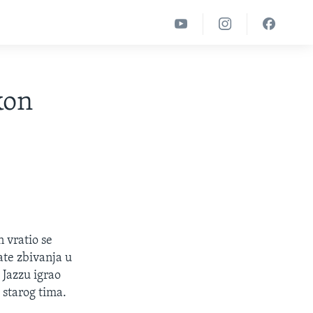
kon
 vratio se
ate zbivanja u
 Jazzu igrao
 starog tima.