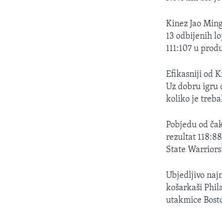
MAGAZIN
O GLASU AMERIKE
Kinez Jao Ming 
13 odbijenih 
111:107 u prod
Efikasniji od K
Uz dobru igru 
koliko je treba
Pobjedu od čak
rezultat 118:8
State Warriorsi
Ubjedljivo naj
košarkaši Phila
utakmice Boston