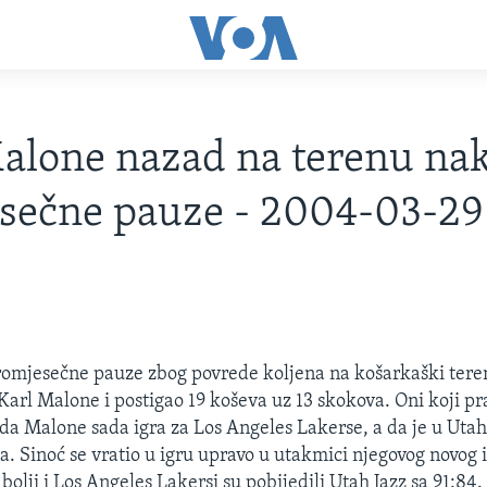
alone nazad na terenu na
sečne pauze - 2004-03-29
omjesečne pauze zbog povrede koljena na košarkaški teren
Karl Malone i postigao 19 koševa uz 13 skokova. Oni koji pr
 da Malone sada igra za Los Angeles Lakerse, a da je u Utah
a. Sinoć se vratio u igru upravo u utakmici njegovog novog i
 bolji i Los Angeles Lakersi su pobijedili Utah Jazz sa 91:84.