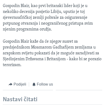
MAGAZIN
Gospodin Blair, kao prvi britanski lider koji je u
nekoliko decenija posjetio Libiju, uputio je toj
O GLASU AMERIKE
sjevernoafričkoj zemlji pohvale za osiguravanje
potpunog otvaranja i neograničenog pristupa svim
Learning English
njenim programima oružja.
PRATITE NAS
Gospodin Blair kaže da će njegov susret sa
predsjednikom Moamarom Gadhafijem zemljama u
arapskom svijetu pokazati da je moguće saradjivati sa
Sjedinjenim Državama i Britanijom - kako bi se porazio
Jezici
terorizam.
Podijeli
Follow us
Nastavi čitati