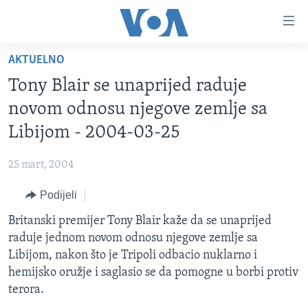
Linkovi
Pređi
na
AKTUELNO
glavni
TV PROGRAM
sadržaj
Tony Blair se unaprijed raduje
VIDEO
Pređi
novom odnosu njegove zemlje sa
na
FOTOGRAFIJE DANA
Libijom - 2004-03-25
glavnu
VIJESTI
navigaciju
25 mart, 2004
Idi
NAUKA I TEHNOLOGIJA
SJEDINJENE AMERIČKE DRŽAVE
na
Podijeli
SPECIJALNI PROJEKTI
BOSNA I HERCEGOVINA
pretragu
Britanski premijer Tony Blair kaže da se unaprijed
KORUPCIJA
SVIJET
raduje jednom novom odnosu njegove zemlje sa
SLOBODA MEDIJA
Libijom, nakon što je Tripoli odbacio nuklarno i
ŽENSKA STRANA
hemijsko oružje i saglasio se da pomogne u borbi protiv
terora.
IZBJEGLIČKA STRANA