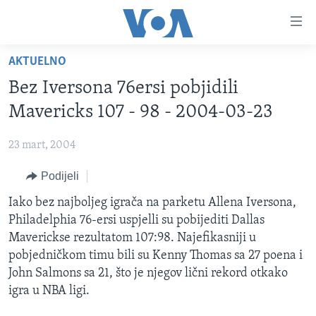
Linkovi
Pređi
na
AKTUELNO
glavni
TV PROGRAM
sadržaj
Bez Iversona 76ersi pobjidili
VIDEO
Pređi
Mavericks 107 - 98 - 2004-03-23
na
FOTOGRAFIJE DANA
glavnu
23 mart, 2004
VIJESTI
navigaciju
Idi
Podijeli
NAUKA I TEHNOLOGIJA
SJEDINJENE AMERIČKE DRŽAVE
na
SPECIJALNI PROJEKTI
Iako bez najboljeg igrača na parketu Allena Iversona,
BOSNA I HERCEGOVINA
pretragu
Philadelphia 76-ersi uspjelli su pobijediti Dallas
KORUPCIJA
SVIJET
Maverickse rezultatom 107:98. Najefikasniji u
SLOBODA MEDIJA
pobjedničkom timu bili su Kenny Thomas sa 27 poena i
John Salmons sa 21, što je njegov lični rekord otkako
ŽENSKA STRANA
igra u NBA ligi.
IZBJEGLIČKA STRANA