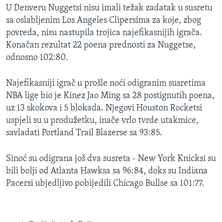
U Denveru Nuggetsi nisu imali težak zadatak u susretu
MAGAZIN
sa oslabljenim Los Angeles Clipersima za koje, zbog
O GLASU AMERIKE
povreda, nisu nastupila trojica najefikasnijih igrača.
Konačan rezultat 22 poena prednosti za Nuggetse,
Learning English
odnosno 102:80.
PRATITE NAS
Najefikasniji igrač u prošle noći odigranim susretima
NBA lige bio je Kinez Jao Ming sa 28 postignutih poena,
uz 13 skokova i 5 blokada. Njegovi Houston Rocketsi
uspjeli su u produžetku, inače vrlo tvrde utakmice,
Jezici
savladati Portland Trail Blazerse sa 93:85.
Sinoć su odigrana još dva susreta - New York Knicksi su
bili bolji od Atlanta Hawksa sa 96:84, doks su Indiana
Pacersi ubjedljivo pobijedili Chicago Bullse sa 101:77.