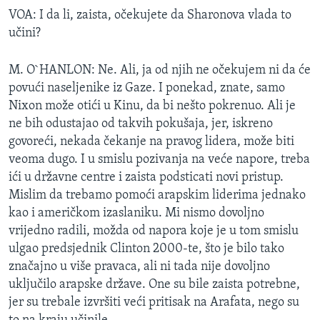
VOA: I da li, zaista, očekujete da Sharonova vlada to
učini?
M. O`HANLON: Ne. Ali, ja od njih ne očekujem ni da će
povući naseljenike iz Gaze. I ponekad, znate, samo
Nixon može otići u Kinu, da bi nešto pokrenuo. Ali je
ne bih odustajao od takvih pokušaja, jer, iskreno
govoreći, nekada čekanje na pravog lidera, može biti
veoma dugo. I u smislu pozivanja na veće napore, treba
ići u državne centre i zaista podsticati novi pristup.
Mislim da trebamo pomoći arapskim liderima jednako
kao i američkom izaslaniku. Mi nismo dovoljno
vrijedno radili, možda od napora koje je u tom smislu
ulgao predsjednik Clinton 2000-te, što je bilo tako
značajno u više pravaca, ali ni tada nije dovoljno
uključilo arapske države. One su bile zaista potrebne,
jer su trebale izvršiti veći pritisak na Arafata, nego su