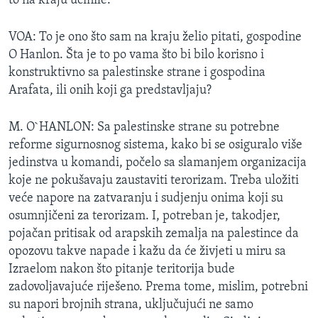
to na kraju učinile.
VOA: To je ono što sam na kraju želio pitati, gospodine
O Hanlon. Šta je to po vama što bi bilo korisno i
konstruktivno sa palestinske strane i gospodina
Arafata, ili onih koji ga predstavljaju?
M. O`HANLON: Sa palestinske strane su potrebne
reforme sigurnosnog sistema, kako bi se osiguralo više
jedinstva u komandi, počelo sa slamanjem organizacija
koje ne pokušavaju zaustaviti terorizam. Treba uložiti
veće napore na zatvaranju i sudjenju onima koji su
osumnjičeni za terorizam. I, potreban je, takodjer,
pojačan pritisak od arapskih zemalja na palestince da
opozovu takve napade i kažu da će živjeti u miru sa
Izraelom nakon što pitanje teritorija bude
zadovoljavajuće riješeno. Prema tome, mislim, potrebni
su napori brojnih strana, uključujući ne samo