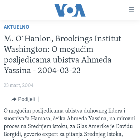
Linkovi
Pređi
na
AKTUELNO
glavni
TV PROGRAM
sadržaj
M. O`Hanlon, Brookings Institut
VIDEO
Pređi
Washington: O mogućim
na
FOTOGRAFIJE DANA
posljedicama ubistva Ahmeda
glavnu
VIJESTI
navigaciju
Yassina - 2004-03-23
Idi
NAUKA I TEHNOLOGIJA
SJEDINJENE AMERIČKE DRŽAVE
na
23 mart, 2004
SPECIJALNI PROJEKTI
BOSNA I HERCEGOVINA
pretragu
Podijeli
KORUPCIJA
SVIJET
O mogućim posljedicama ubistva duhovnog lidera i
SLOBODA MEDIJA
suosnivača Hamasa, šeika Ahmeda Yassina, na mirovni
ŽENSKA STRANA
proces na Srednjem istoku, za Glas Amerike je Davidu
Borgidi, govorio expert za pitanja Srednjeg Istoka,
IZBJEGLIČKA STRANA