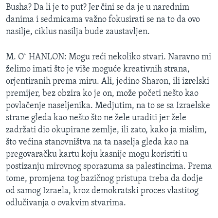
Busha? Da li je to put? Jer čini se da je u narednim
danima i sedmicama važno fokusirati se na to da ovo
nasilje, ciklus nasilja bude zaustavljen.
M. O` HANLON: Mogu reći nekoliko stvari. Naravno mi
želimo imati što je više moguće kreativnih strana,
orjentiranih prema miru. Ali, jedino Sharon, ili izrelski
premijer, bez obzira ko je on, može početi nešto kao
povlačenje naseljenika. Medjutim, na to se sa Izraelske
strane gleda kao nešto što ne žele uraditi jer žele
zadržati dio okupirane zemlje, ili zato, kako ja mislim,
što većina stanovništva na ta naselja gleda kao na
pregovaračku kartu koju kasnije mogu koristiti u
postizanju mirovnog sporazuma sa palestincima. Prema
tome, promjena tog bazičnog pristupa treba da dodje
od samog Izraela, kroz demokratski proces vlastitog
odlučivanja o ovakvim stvarima.