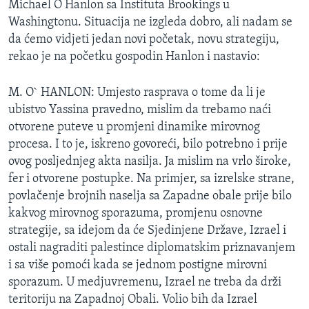
Michael O Hanlon sa Instituta Brookings u
MAGAZIN
Washingtonu. Situacija ne izgleda dobro, ali nadam se
O GLASU AMERIKE
da ćemo vidjeti jedan novi početak, novu strategiju,
rekao je na početku gospodin Hanlon i nastavio:
Learning English
M. O` HANLON: Umjesto rasprava o tome da li je
ubistvo Yassina pravedno, mislim da trebamo naći
PRATITE NAS
otvorene puteve u promjeni dinamike mirovnog
procesa. I to je, iskreno govoreći, bilo potrebno i prije
ovog posljednjeg akta nasilja. Ja mislim na vrlo široke,
Jezici
fer i otvorene postupke. Na primjer, sa izrelske strane,
povlačenje brojnih naselja sa Zapadne obale prije bilo
kakvog mirovnog sporazuma, promjenu osnovne
strategije, sa idejom da će Sjedinjene Države, Izrael i
ostali nagraditi palestince diplomatskim priznavanjem
i sa više pomoći kada se jednom postigne mirovni
sporazum. U medjuvremenu, Izrael ne treba da drži
teritoriju na Zapadnoj Obali. Volio bih da Izrael