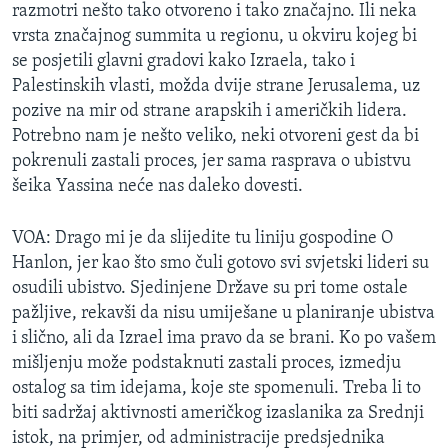
razmotri nešto tako otvoreno i tako značajno. Ili neka
vrsta značajnog summita u regionu, u okviru kojeg bi
se posjetili glavni gradovi kako Izraela, tako i
Palestinskih vlasti, možda dvije strane Jerusalema, uz
pozive na mir od strane arapskih i američkih lidera.
Potrebno nam je nešto veliko, neki otvoreni gest da bi
pokrenuli zastali proces, jer sama rasprava o ubistvu
šeika Yassina neće nas daleko dovesti.
VOA: Drago mi je da slijedite tu liniju gospodine O
Hanlon, jer kao što smo čuli gotovo svi svjetski lideri su
osudili ubistvo. Sjedinjene Države su pri tome ostale
pažljive, rekavši da nisu umiješane u planiranje ubistva
i slično, ali da Izrael ima pravo da se brani. Ko po vašem
mišljenju može podstaknuti zastali proces, izmedju
ostalog sa tim idejama, koje ste spomenuli. Treba li to
biti sadržaj aktivnosti američkog izaslanika za Srednji
istok, na primjer, od administracije predsjednika