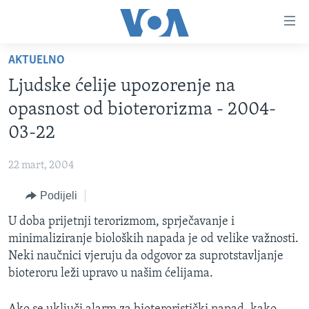
Linkovi
Pređi
na
AKTUELNO
glavni
TV PROGRAM
sadržaj
Ljudske ćelije upozorenje na
VIDEO
Pređi
opasnost od bioterorizma - 2004-
na
FOTOGRAFIJE DANA
03-22
glavnu
VIJESTI
navigaciju
22 mart, 2004
Idi
NAUKA I TEHNOLOGIJA
SJEDINJENE AMERIČKE DRŽAVE
na
Podijeli
SPECIJALNI PROJEKTI
BOSNA I HERCEGOVINA
pretragu
U doba prijetnji terorizmom, sprječavanje i
KORUPCIJA
SVIJET
minimaliziranje bioloških napada je od velike važnosti.
SLOBODA MEDIJA
Neki naučnici vjeruju da odgovor za suprotstavljanje
ŽENSKA STRANA
bioteroru leži upravo u našim ćelijama.
IZBJEGLIČKA STRANA