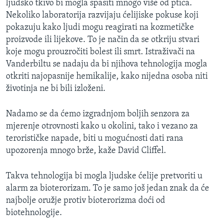
ljudsko tkivo bi mogla spasiti mnogo više od ptica.
Nekoliko laboratorija razvijaju ćelijiske pokuse koji
pokazuju kako ljudi mogu reagirati na kozmetičke
proizvode ili lijekove. To je način da se otkriju stvari
koje mogu prouzročiti bolest ili smrt. Istraživači na
Vanderbiltu se nadaju da bi njihova tehnologija mogla
otkriti najopasnije hemikalije, kako nijedna osoba niti
životinja ne bi bili izloženi.
Nadamo se da ćemo izgradnjom boljih senzora za
mjerenje otrovnosti kako u okolini, tako i vezano za
terorističke napade, biti u mogućnosti dati rana
upozorenja mnogo brže, kaže David Cliffel.
Takva tehnologija bi mogla ljudske ćelije pretvoriti u
alarm za bioterorizam. To je samo još jedan znak da će
najbolje oružje protiv bioterorizma doći od
biotehnologije.