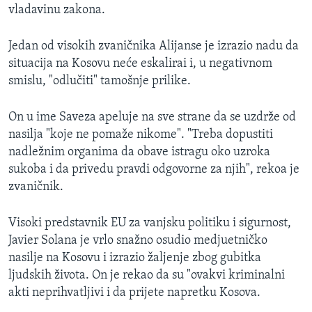
vladavinu zakona.
MAGAZIN
O GLASU AMERIKE
Jedan od visokih zvaničnika Alijanse je izrazio nadu da
situacija na Kosovu neće eskalirai i, u negativnom
Learning English
smislu, "odlučiti" tamošnje prilike.
PRATITE NAS
On u ime Saveza apeluje na sve strane da se uzdrže od
nasilja "koje ne pomaže nikome". "Treba dopustiti
nadležnim organima da obave istragu oko uzroka
sukoba i da privedu pravdi odgovorne za njih", rekoa je
Jezici
zvaničnik.
Visoki predstavnik EU za vanjsku politiku i sigurnost,
Javier Solana je vrlo snažno osudio medjuetničko
nasilje na Kosovu i izrazio žaljenje zbog gubitka
ljudskih života. On je rekao da su "ovakvi kriminalni
akti neprihvatljivi i da prijete napretku Kosova.