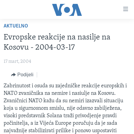
Linkovi
Pređi
na
AKTUELNO
glavni
TV PROGRAM
sadržaj
Evropske reakcije na nasilje na
VIDEO
Pređi
Kosovu - 2004-03-17
na
FOTOGRAFIJE DANA
glavnu
17 mart, 2004
VIJESTI
navigaciju
Idi
Podijeli
NAUKA I TEHNOLOGIJA
SJEDINJENE AMERIČKE DRŽAVE
na
SPECIJALNI PROJEKTI
Zabrinutost i osuda su zajedničke reakcije europskih i
BOSNA I HERCEGOVINA
pretragu
NATO zvaničnika na nemire i nasiulje na Kosovu.
KORUPCIJA
SVIJET
Zvaničnici NATO kažu da su nemiri izazvali situaciju
SLOBODA MEDIJA
koja u sigurnosnom smislu, nije odavno zabilježena,
visoki predstavnik Solana traži privodjenje pravdi
ŽENSKA STRANA
počinitelja, a iz Vijeća Europe poručuju da je sada
IZBJEGLIČKA STRANA
najvažnije stabilizirati prilike i ponovo uspostaviti