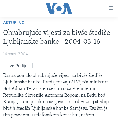
Linkovi
Pređi
na
AKTUELNO
glavni
TV PROGRAM
sadržaj
Ohrabrujuće vijesti za bivše štediše
VIDEO
Pređi
Ljubljanske banke - 2004-03-16
na
FOTOGRAFIJE DANA
glavnu
16 mart, 2004
VIJESTI
navigaciju
Idi
Podijeli
NAUKA I TEHNOLOGIJA
SJEDINJENE AMERIČKE DRŽAVE
na
SPECIJALNI PROJEKTI
Danas pomalo ohrabrujuće vijesti za bivše štediše
BOSNA I HERCEGOVINA
pretragu
Ljubljanske banke. Predsjedavajući Vijeća ministara
KORUPCIJA
SVIJET
BiH Adnan Terzić sreo se danas sa Premijerom
SLOBODA MEDIJA
Republike Slovenije Antonom Ropom, na Brdu kod
Kranja, i tom prilikom se govorilo i o deviznoj štednji
ŽENSKA STRANA
bivših štediša Ljubljanske banke Sarajevo. Evo šta je
IZBJEGLIČKA STRANA
tim povodom u telefonskom kontaktu, našem