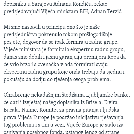
dopisniku u Sarajevu Adnanu Rondiću, rekao
MAGAZIN
predsjedavajući Vijeća ministara BiH, Adnan Terzić.
O GLASU AMERIKE
Mi smo nastavili u principu ono što je naše
Learning English
predsjedništvo pokrenulo tokom prošlogodišnje
posjete, dogovor da se ipak formiraju radne grupe.
PRATITE NAS
Vijeće ministara je formiralo ekspertnu radnu grupu,
danas smo dobili i jasnu garanjciju premijera Ropa da
će vrlo brzo i slovenačka vlada formirati svoju
ekspertnu radnu grupu koje onda trebaju da sjednu i
Jezici
pokušaju da dodju do rješenja ovoga problema.
Ohrabrenje nekadašnjim štedišama Ljubljanske banke,
će dati i izvještaj našeg dopisnika iz Brisela, Elvira
Bucala. Naime, Komitet za pravna pitanja i ljudska
prava Vijeća Europe je podržao inicijativu rješavanja
tog problema i s tim u vezi, Vijeće Europe je stalo iza
osnivanja posebnog fonda, ustanovljenog od strane