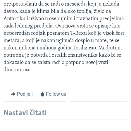
pretpostavljaju da se radi o mesojedu koji je nekada
MAGAZIN
davno, kada je klima bila daleko toplija, živio na
O GLASU AMERIKE
Antartiku i uživao u osebujnim i travnatim predjelima
sada ledenog predjela. Ova nova vrsta se opisuje kao
Learning English
neposredan rodjak poznatom T-Rexu koji je visok šest
metara, a koji je nakon uginuća dospio u more, te se
PRATITE NAS
nakon miliona i miliona godina fosilizirao. Medjutim,
potrebna je potvrda i ostalih znanstvenika kako bi se
dokazalo da se zaista radi o potpuno novoj vrsti
dinosaurusa.
Jezici
Podijeli
Follow us
Nastavi čitati