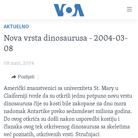
Linkovi
Pređi
na
AKTUELNO
glavni
TV PROGRAM
sadržaj
Nova vrsta dinosaurusa - 2004-03-
VIDEO
Pređi
08
na
FOTOGRAFIJE DANA
glavnu
08 mart, 2004
VIJESTI
navigaciju
Idi
Podijeli
NAUKA I TEHNOLOGIJA
SJEDINJENE AMERIČKE DRŽAVE
na
SPECIJALNI PROJEKTI
Američki znanstvenici sa univerziteta St. Mary u
BOSNA I HERCEGOVINA
pretragu
Claiforniji tvrde da su otkrili jednu potpuno novu vrstu
KORUPCIJA
SVIJET
dinosaurusa čije su kosti bile zakopane na dnu mora
SLOBODA MEDIJA
nadomak Antartike preko sedamdeset miliona godina.
Do ovog otkrića su došli nakon usporedbi kostiju i
ŽENSKA STRANA
članaka ovog tek otkrivenog dinosaurusa sa skeletima
IZBJEGLIČKA STRANA
već poznatih, otkrivenih vrsti. Stručnjaci