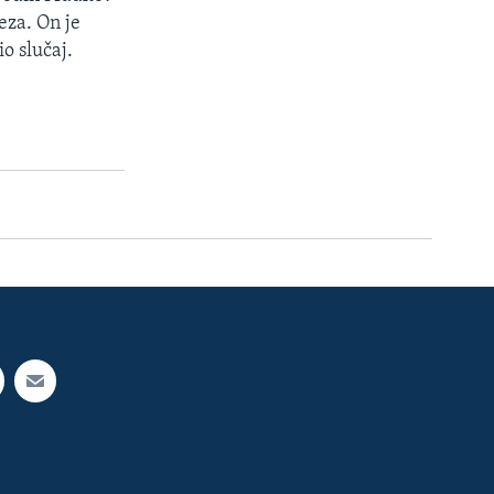
eza. On je
o slučaj.