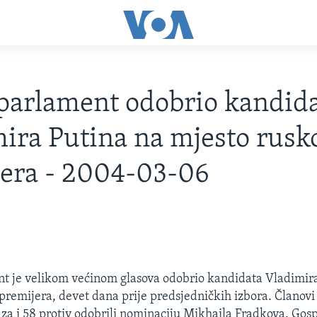
parlament odobrio kandid
ira Putina na mjesto rusk
era - 2004-03-06
t je velikom većinom glasova odobrio kandidata Vladimir
premijera, devet dana prije predsjedničkih izbora. Članov
a za i 58 protiv odobrili nominaciju Mikhaila Fradkova. Go