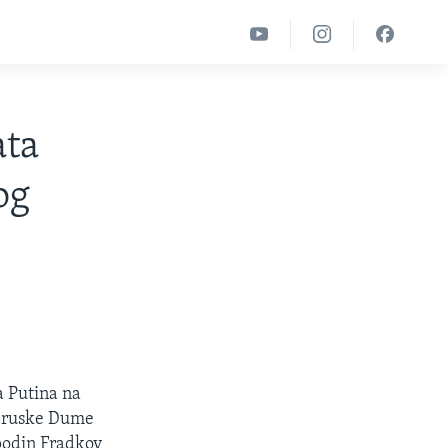
ata
og
a Putina na
i ruske Dume
spodin Fradkov