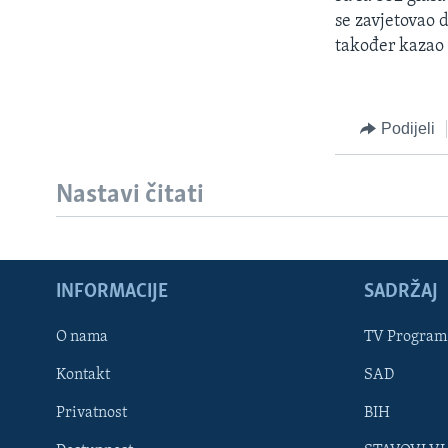
MAGAZIN
se zavjetovao d
O GLASU AMERIKE
također kazao 
Podijeli
Nastavi čitati
INFORMACIJE
SADRŽAJ
O nama
TV Program
Kontakt
SAD
Learning English
Privatnost
BIH
PRATITE NAS