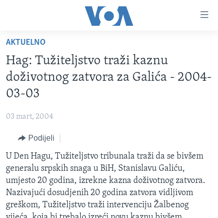
Linkovi
Pređi
na
AKTUELNO
glavni
TV PROGRAM
sadržaj
Hag: Tužiteljstvo traži kaznu
VIDEO
Pređi
doživotnog zatvora za Galića - 2004-
na
FOTOGRAFIJE DANA
03-03
glavnu
VIJESTI
navigaciju
03 mart, 2004
Idi
NAUKA I TEHNOLOGIJA
SJEDINJENE AMERIČKE DRŽAVE
na
Podijeli
SPECIJALNI PROJEKTI
BOSNA I HERCEGOVINA
pretragu
U Den Hagu, Tužiteljstvo tribunala traži da se bivšem
KORUPCIJA
SVIJET
generalu srpskih snaga u BiH, Stanislavu Galiću,
SLOBODA MEDIJA
umjesto 20 godina, izrekne kazna doživotnog zatvora.
ŽENSKA STRANA
Nazivajući dosudjenih 20 godina zatvora vidljivom
greškom, Tužiteljstvo traži intervenciju Žalbenog
IZBJEGLIČKA STRANA
vijeća, koja bi trebalo izreći novu kaznu bivšem