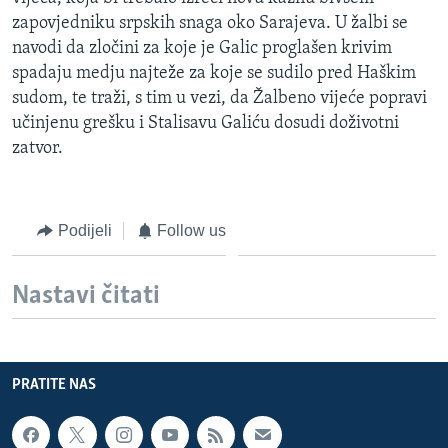
MAGAZIN
zapovjedniku srpskih snaga oko Sarajeva. U žalbi se
navodi da zločini za koje je Galic proglašen krivim
O GLASU AMERIKE
spadaju medju najteže za koje se sudilo pred Haškim
sudom, te traži, s tim u vezi, da Žalbeno vijeće popravi
Learning English
učinjenu grešku i Stalisavu Galiću dosudi doživotni
zatvor.
PRATITE NAS
Podijeli
Follow us
Jezici
Nastavi čitati
PRATITE NAS