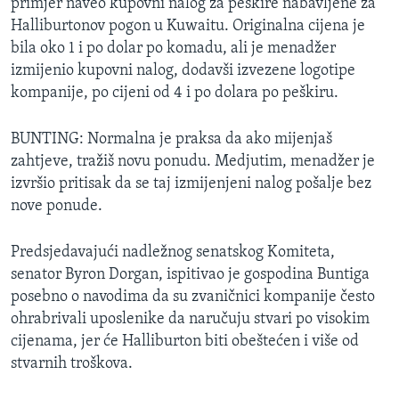
primjer naveo kupovni nalog za peškire nabavljene za
Halliburtonov pogon u Kuwaitu. Originalna cijena je
bila oko 1 i po dolar po komadu, ali je menadžer
izmijenio kupovni nalog, dodavši izvezene logotipe
kompanije, po cijeni od 4 i po dolara po peškiru.
BUNTING: Normalna je praksa da ako mijenjaš
zahtjeve, tražiš novu ponudu. Medjutim, menadžer je
izvršio pritisak da se taj izmijenjeni nalog pošalje bez
nove ponude.
Predsjedavajući nadležnog senatskog Komiteta,
senator Byron Dorgan, ispitivao je gospodina Buntiga
posebno o navodima da su zvaničnici kompanije često
ohrabrivali uposlenike da naručuju stvari po visokim
cijenama, jer će Halliburton biti obeštećen i više od
stvarnih troškova.