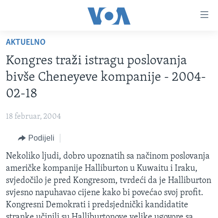
Linkovi
Pređi
na
AKTUELNO
glavni
TV PROGRAM
sadržaj
Kongres traži istragu poslovanja
VIDEO
Pređi
bivše Cheneyeve kompanije - 2004-
na
FOTOGRAFIJE DANA
02-18
glavnu
VIJESTI
navigaciju
18 februar, 2004
Idi
NAUKA I TEHNOLOGIJA
SJEDINJENE AMERIČKE DRŽAVE
na
Podijeli
SPECIJALNI PROJEKTI
BOSNA I HERCEGOVINA
pretragu
Nekoliko ljudi, dobro upoznatih sa načinom poslovanja
KORUPCIJA
SVIJET
američke kompanije Halliburton u Kuwaitu i Iraku,
SLOBODA MEDIJA
svjedočilo je pred Kongresom, tvrdeći da je Halliburton
ŽENSKA STRANA
svjesno napuhavao cijene kako bi povećao svoj profit.
Kongresni Demokrati i predsjednički kandidatite
IZBJEGLIČKA STRANA
stranke učinili su Halliburtonove velike ugovore sa