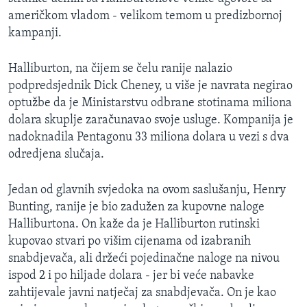
MAGAZIN
američkom vladom - velikom temom u predizbornoj
kampanji.
O GLASU AMERIKE
Halliburton, na čijem se čelu ranije nalazio
Learning English
podpredsjednik Dick Cheney, u više je navrata negirao
optužbe da je Ministarstvu odbrane stotinama miliona
PRATITE NAS
dolara skuplje zaračunavao svoje usluge. Kompanija je
nadoknadila Pentagonu 33 miliona dolara u vezi s dva
odredjena slučaja.
Jezici
Jedan od glavnih svjedoka na ovom saslušanju, Henry
Bunting, ranije je bio zadužen za kupovne naloge
Halliburtona. On kaže da je Halliburton rutinski
kupovao stvari po višim cijenama od izabranih
snabdjevača, ali držeći pojedinačne naloge na nivou
ispod 2 i po hiljade dolara - jer bi veće nabavke
zahtijevale javni natječaj za snabdjevača. On je kao