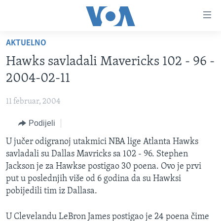
Linkovi
Pređi
na
AKTUELNO
glavni
TV PROGRAM
sadržaj
Hawks savladali Mavericks 102 - 96 -
VIDEO
Pređi
2004-02-11
na
FOTOGRAFIJE DANA
glavnu
11 februar, 2004
VIJESTI
navigaciju
Idi
Podijeli
NAUKA I TEHNOLOGIJA
SJEDINJENE AMERIČKE DRŽAVE
na
SPECIJALNI PROJEKTI
U jučer odigranoj utakmici NBA lige Atlanta Hawks
BOSNA I HERCEGOVINA
pretragu
savladali su Dallas Mavricks sa 102 - 96. Stephen
KORUPCIJA
SVIJET
Jackson je za Hawkse postigao 30 poena. Ovo je prvi
SLOBODA MEDIJA
put u poslednjih više od 6 godina da su Hawksi
pobijedili tim iz Dallasa.
ŽENSKA STRANA
IZBJEGLIČKA STRANA
U Clevelandu LeBron James postigao je 24 poena čime