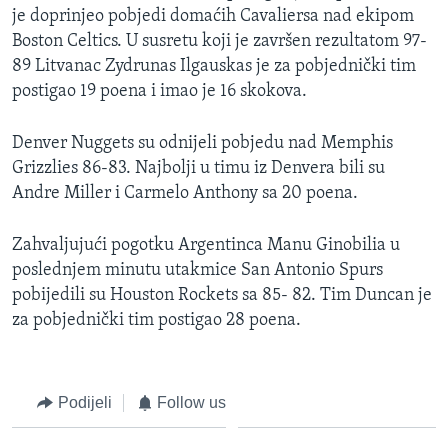
je doprinjeo pobjedi domaćih Cavaliersa nad ekipom
MAGAZIN
Boston Celtics. U susretu koji je završen rezultatom 97-
O GLASU AMERIKE
89 Litvanac Zydrunas Ilgauskas je za pobjednički tim
postigao 19 poena i imao je 16 skokova.
Learning English
Denver Nuggets su odnijeli pobjedu nad Memphis
PRATITE NAS
Grizzlies 86-83. Najbolji u timu iz Denvera bili su
Andre Miller i Carmelo Anthony sa 20 poena.
Zahvaljujući pogotku Argentinca Manu Ginobilia u
Jezici
poslednjem minutu utakmice San Antonio Spurs
pobijedili su Houston Rockets sa 85- 82. Tim Duncan je
za pobjednički tim postigao 28 poena.
Podijeli
Follow us