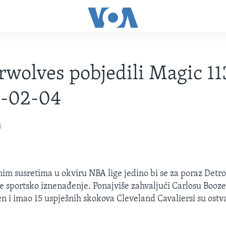
wolves pobjedili Magic 11
4-02-04
4
nim susretima u okviru NBA lige jedino bi se za poraz Detro
je sportsko iznenađenje. Ponajviše zahvaljući Carlosu Boozer
en i imao 15 uspješnih skokova Cleveland Cavaliersi su ostv