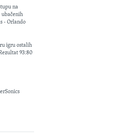
stupu na
0 ubačenih
s - Orlando
ru igru ostalih
 Rezultat 93:80
perSonics