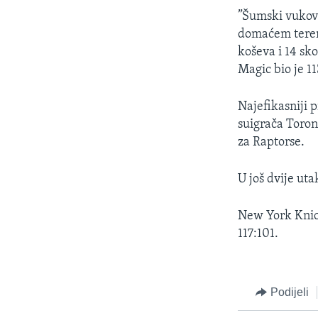
MAGAZIN
”Šumski vukovi
O GLASU AMERIKE
domaćem terenu
koševa i 14 s
Magic bio je 1
Najefikasniji p
suigrača Toront
za Raptorse.
U još dvije uta
New York Knick
117:101.
Podijeli