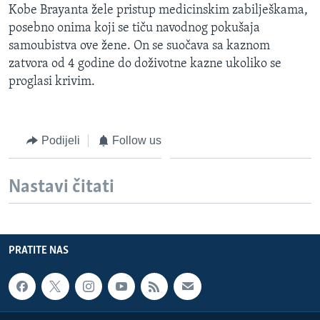
Kobe Brayanta žele pristup medicinskim zabilješkama,
MAGAZIN
posebno onima koji se tiču navodnog pokušaja
O GLASU AMERIKE
samoubistva ove žene. On se suočava sa kaznom
zatvora od 4 godine do doživotne kazne ukoliko se
Learning English
proglasi krivim.
PRATITE NAS
Podijeli
Follow us
Jezici
Nastavi čitati
PRATITE NAS