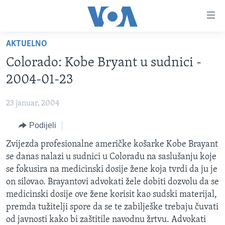
Linkovi
Pređi
na
AKTUELNO
glavni
TV PROGRAM
sadržaj
Colorado: Kobe Bryant u sudnici -
VIDEO
Pređi
2004-01-23
na
FOTOGRAFIJE DANA
glavnu
23 januar, 2004
VIJESTI
navigaciju
Idi
Podijeli
NAUKA I TEHNOLOGIJA
SJEDINJENE AMERIČKE DRŽAVE
na
SPECIJALNI PROJEKTI
Zvijezda profesionalne američke košarke Kobe Brayant
BOSNA I HERCEGOVINA
pretragu
se danas nalazi u sudnici u Coloradu na saslušanju koje
KORUPCIJA
SVIJET
se fokusira na medicinski dosije žene koja tvrdi da ju je
SLOBODA MEDIJA
on silovao. Brayantovi advokati žele dobiti dozvolu da se
medicinski dosije ove žene korisit kao sudski materijal,
ŽENSKA STRANA
premda tužitelji spore da se te zabilješke trebaju čuvati
IZBJEGLIČKA STRANA
od javnosti kako bi zaštitile navodnu žrtvu. Advokati