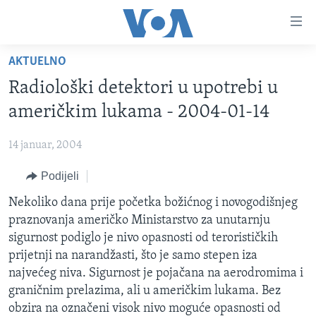
Linkovi
Pređi
na
AKTUELNO
glavni
TV PROGRAM
sadržaj
Radiološki detektori u upotrebi u
VIDEO
Pređi
američkim lukama - 2004-01-14
na
FOTOGRAFIJE DANA
glavnu
14 januar, 2004
VIJESTI
navigaciju
Idi
Podijeli
NAUKA I TEHNOLOGIJA
SJEDINJENE AMERIČKE DRŽAVE
na
SPECIJALNI PROJEKTI
Nekoliko dana prije početka božićnog i novogodišnjeg
BOSNA I HERCEGOVINA
pretragu
praznovanja američko Ministarstvo za unutarnju
KORUPCIJA
SVIJET
sigurnost podiglo je nivo opasnosti od terorističkih
SLOBODA MEDIJA
prijetnji na narandžasti, što je samo stepen iza
najvećeg niva. Sigurnost je pojačana na aerodromima i
ŽENSKA STRANA
graničnim prelazima, ali u američkim lukama. Bez
IZBJEGLIČKA STRANA
obzira na označeni visok nivo moguće opasnosti od