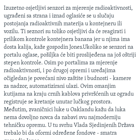
Izuzetno osjetljivi senzori za mjerenje radioaktivnosti,
ugrađeni sa strana i iznad oglasiće se u slučaju
postojanja radioaktivnih materija u kontejneru ili
vozilu. Ti seznori su toliko osjetljivi da će reagirati i
prilikom kontrole kontejnera banana jer u njima ima
dosta kalija, kaže gospodin Jones.Ukoliko se senzori na
portalu oglase, pošiljka će biti proslijeđena na još oštriji
stepen kontrole. Osim po portalima za mjerenje
radioaktivnosti, i po drugoj opremi i uređajima
očigledan je povećani nivo zaštite i budnosti - kamere
za nadzor, automatizirani ulazi. Ovim omanjim
kutijama na kraju crnih kablova privršćenih uz ogradu
registruje se kretanje unutar lučkog prostora.
Međutim, zvaničnici luke u Oaklandu kažu da luka
nema dovoljno novca da nabavi svu najmoderniju
tehničku opremu. U tu svrhu Vlada Sjedinjenih Država
trebalo bi da oformi određene fondove - smatra