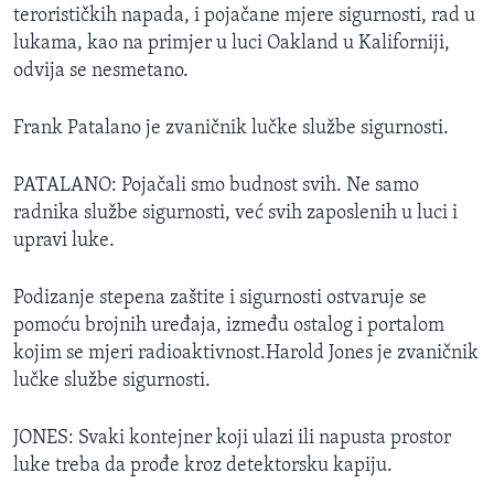
terorističkih napada, i pojačane mjere sigurnosti, rad u
MAGAZIN
lukama, kao na primjer u luci Oakland u Kaliforniji,
O GLASU AMERIKE
odvija se nesmetano.
Learning English
Frank Patalano je zvaničnik lučke službe sigurnosti.
PRATITE NAS
PATALANO: Pojačali smo budnost svih. Ne samo
radnika službe sigurnosti, već svih zaposlenih u luci i
upravi luke.
Jezici
Podizanje stepena zaštite i sigurnosti ostvaruje se
pomoću brojnih uređaja, između ostalog i portalom
kojim se mjeri radioaktivnost.Harold Jones je zvaničnik
lučke službe sigurnosti.
JONES: Svaki kontejner koji ulazi ili napusta prostor
luke treba da prođe kroz detektorsku kapiju.