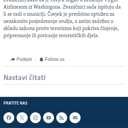
Zvaničnici kažu da je čovjek stigao u Britaniju Virgin
MAGAZIN
Airlinesom iz Washingona. Zvaničnici sada ispituju da
li se radi o municiji. Čovjek je prvobitno optužen za
O GLASU AMERIKE
nezakonito posjedovanje oružja, a zatim zadržan u
skladu zakona protiv terorizma koji pokriva činjenje,
Learning English
pripremanje ili poticanje terorističkih djela.
PRATITE NAS
Podijeli
Follow us
Jezici
Nastavi čitati
PRATITE NAS