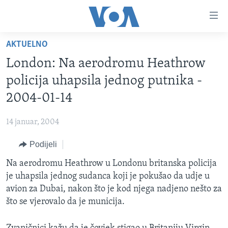
Linkovi
Pređi
na
AKTUELNO
glavni
TV PROGRAM
sadržaj
London: Na aerodromu Heathrow
VIDEO
Pređi
policija uhapsila jednog putnika -
na
FOTOGRAFIJE DANA
2004-01-14
glavnu
VIJESTI
navigaciju
14 januar, 2004
Idi
NAUKA I TEHNOLOGIJA
SJEDINJENE AMERIČKE DRŽAVE
na
Podijeli
SPECIJALNI PROJEKTI
BOSNA I HERCEGOVINA
pretragu
Na aerodromu Heathrow u Londonu britanska policija
KORUPCIJA
SVIJET
je uhapsila jednog sudanca koji je pokušao da udje u
SLOBODA MEDIJA
avion za Dubai, nakon što je kod njega nadjeno nešto za
ŽENSKA STRANA
što se vjerovalo da je municija.
IZBJEGLIČKA STRANA