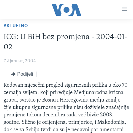
Linkovi
Pređi
na
AKTUELNO
glavni
TV PROGRAM
sadržaj
ICG: U BiH bez promjena - 2004-01-
VIDEO
Pređi
02
na
FOTOGRAFIJE DANA
glavnu
02 januar, 2004
VIJESTI
navigaciju
Idi
Podijeli
NAUKA I TEHNOLOGIJA
SJEDINJENE AMERIČKE DRŽAVE
na
SPECIJALNI PROJEKTI
Redovan mjesečni pregled sigurnosnih prilika u oko 70
BOSNA I HERCEGOVINA
pretragu
zemalja svijeta, koji priredjuje Medjunarodna krizna
KORUPCIJA
SVIJET
grupa, svrstao je Bosnu i Hercegovinu medju zemlje
SLOBODA MEDIJA
čije ukupne sigurnosne prilike nisu doživjele značajnije
promjene tokom decembra sada već bivše 2003.
ŽENSKA STRANA
godine. Slično je ocijenjena, primjerice, i Makedonija,
IZBJEGLIČKA STRANA
dok se za Srbiju tvrdi da su je nedavni parlamentarni