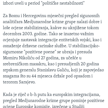
izbori uveli u period "političke nestabilnosti"
MAGAZIN
O GLASU AMERIKE
Za Bosnu i Hercegovinu mjesečni pregled sigunosnih
analitičara Medjunarodne krizne grupe nalazi dobre i
Learning English
loše ocjene stabiliziranja, kakve su uknjižene tokom
decembra 2003. godine. Tako se izuzetno važnim
PRATITE NAS
ocjenjuje nastavak integracije entitetskih vojski, kao i
osnaženje državne carinske službe. U stabilizacijsko-
sigurnosne "pozitivne poene" se ubraja i presuda
Momiru Nikoliću od 27 godina, za učešće u
Jezici
srebreničkom masakru, kao i presudjenih 20 godina
srpskom generalu Stanislavu Galiću, koji je zapovjedao
snagama što su 44 mjeseca držale pod opsadom i
terorom Sarajevo.
Kada je riječ o b-h putu ka europskim integracijama,
pregled Medjunarodne krizne grupe pominje pozitivne
ocjene Europske komisije, izrečene u Studiji