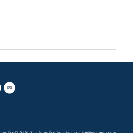
 Amerike © 2026 Glas Amerike: bosnian-service@voanews.com