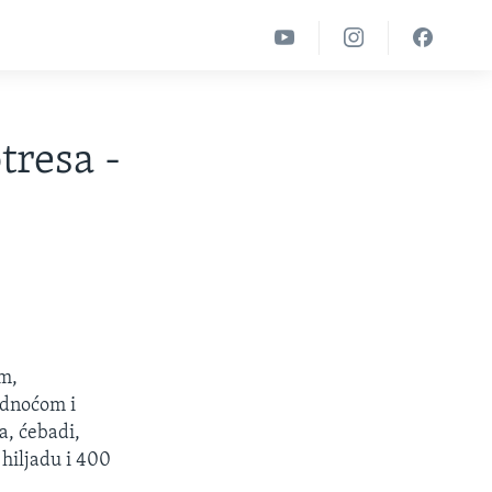
tresa -
m,
adnoćom i
a, ćebadi,
 hiljadu i 400