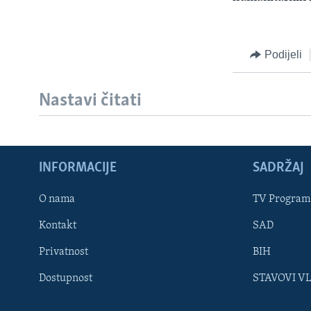
MAGAZIN
O GLASU AMERIKE
Podijeli
Nastavi čitati
INFORMACIJE
SADRŽAJ
O nama
TV Program
Kontakt
SAD
Privatnost
BIH
Learning English
Dostupnost
STAVOVI V
PRATITE NAS