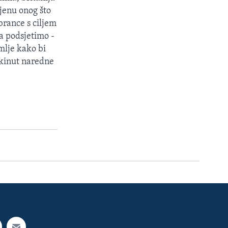
cjenu onog što
brance s ciljem
a podsjetimo -
mlje kako bi
ukinut naredne