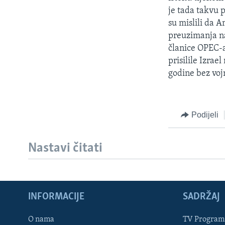
MAGAZIN
je tada takvu p
O GLASU AMERIKE
su mislili da 
preuzimanja na
članice OPEC-
prisilile Izra
godine bez voj
Podijeli
Nastavi čitati
INFORMACIJE
SADRŽAJ
Learning English
O nama
TV Program