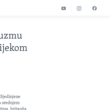
euzmu
tijekom
 Sjedinjene
a srednjem
ima, britanija