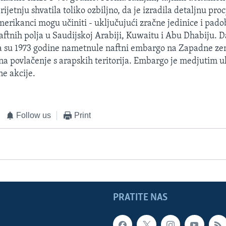
rijetnju shvatila toliko ozbiljno, da je izradila detaljnu pro
Amerikanci mogu učiniti - uključujući zračne jedinice i pado
ftnih polja u Saudijskoj Arabiji, Kuwaitu i Abu Dhabiju. D
a su 1973 godine nametnule naftni embargo na Zapadne ze
el na povlačenje s arapskih teritorija. Embargo je medjutim 
ne akcije.
Follow us
Print
PRATITE NAS