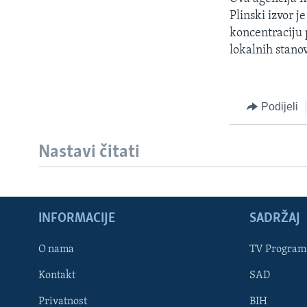
MAGAZIN
Plinski izvor 
O GLASU AMERIKE
koncentraciju 
lokalnih stano
Podijeli
Nastavi čitati
INFORMACIJE
SADRŽAJ
O nama
TV Program
Learning English
Kontakt
SAD
PRATITE NAS
Privatnost
BIH