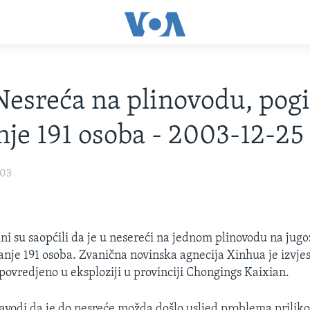
Nesreća na plinovodu, pog
je 191 osoba - 2003-12-25
003
ini su saopćili da je u nesereći na jednom plinovodu na ju
nje 191 osoba. Zvanična novinska agnecija Xinhua je izvjest
 povredjeno u eksploziji u provinciji Chongings Kaixian.
avodi da je do nesreće možda došlo usljed problema prilik