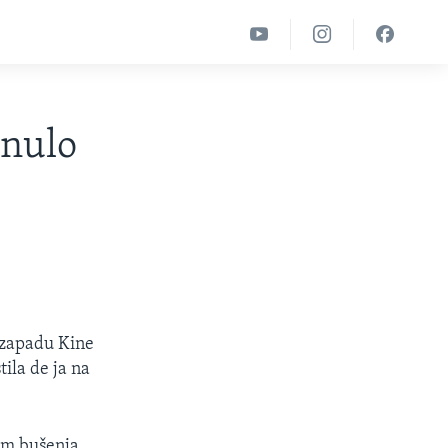
inulo
gozapadu Kine
ila de ja na
om bušenja.