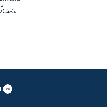
ku
0 hiljada