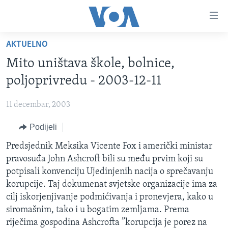
Linkovi
Pređi
na
AKTUELNO
glavni
TV PROGRAM
sadržaj
Mito uništava škole, bolnice,
VIDEO
Pređi
poljoprivredu - 2003-12-11
na
FOTOGRAFIJE DANA
glavnu
11 decembar, 2003
VIJESTI
navigaciju
Idi
Podijeli
NAUKA I TEHNOLOGIJA
SJEDINJENE AMERIČKE DRŽAVE
na
SPECIJALNI PROJEKTI
Predsjednik Meksika Vicente Fox i američki ministar
BOSNA I HERCEGOVINA
pretragu
pravosuđa John Ashcroft bili su među prvim koji su
KORUPCIJA
SVIJET
potpisali konvenciju Ujedinjenih nacija o sprečavanju
SLOBODA MEDIJA
korupcije. Taj dokumenat svjetske organizacije ima za
cilj iskorjenjivanje podmićivanja i pronevjera, kako u
ŽENSKA STRANA
siromašnim, tako i u bogatim zemljama. Prema
IZBJEGLIČKA STRANA
riječima gospodina Ashcrofta ”korupcija je porez na