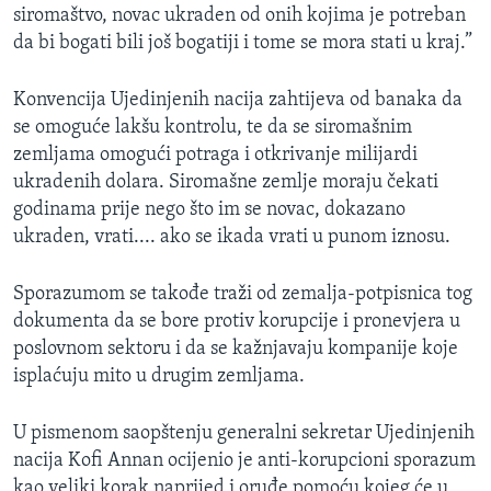
siromaštvo, novac ukraden od onih kojima je potreban
MAGAZIN
da bi bogati bili još bogatiji i tome se mora stati u kraj.”
O GLASU AMERIKE
Konvencija Ujedinjenih nacija zahtijeva od banaka da
Learning English
se omoguće lakšu kontrolu, te da se siromašnim
zemljama omogući potraga i otkrivanje milijardi
PRATITE NAS
ukradenih dolara. Siromašne zemlje moraju čekati
godinama prije nego što im se novac, dokazano
ukraden, vrati.... ako se ikada vrati u punom iznosu.
Jezici
Sporazumom se takođe traži od zemalja-potpisnica tog
dokumenta da se bore protiv korupcije i pronevjera u
poslovnom sektoru i da se kažnjavaju kompanije koje
isplaćuju mito u drugim zemljama.
U pismenom saopštenju generalni sekretar Ujedinjenih
nacija Kofi Annan ocijenio je anti-korupcioni sporazum
kao veliki korak naprijed i oruđe pomoću kojeg će u