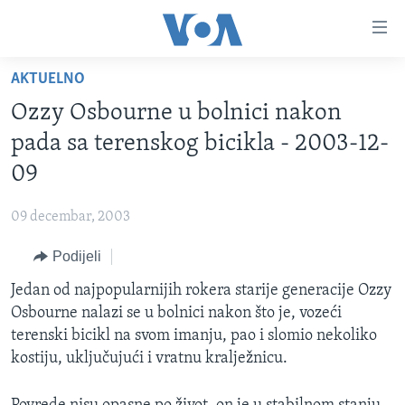
Linkovi
Pređi
na
AKTUELNO
glavni
TV PROGRAM
sadržaj
Ozzy Osbourne u bolnici nakon
VIDEO
Pređi
pada sa terenskog bicikla - 2003-12-
na
FOTOGRAFIJE DANA
09
glavnu
VIJESTI
navigaciju
09 decembar, 2003
Idi
NAUKA I TEHNOLOGIJA
SJEDINJENE AMERIČKE DRŽAVE
na
Podijeli
SPECIJALNI PROJEKTI
BOSNA I HERCEGOVINA
pretragu
Jedan od najpopularnijih rokera starije generacije Ozzy
KORUPCIJA
SVIJET
Osbourne nalazi se u bolnici nakon što je, vozeći
SLOBODA MEDIJA
terenski bicikl na svom imanju, pao i slomio nekoliko
ŽENSKA STRANA
kostiju, uključujući i vratnu kralježnicu.
IZBJEGLIČKA STRANA