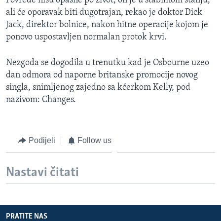
Povrede nisu opasne po život, on je u stabilnom stanju,
MAGAZIN
ali će oporavak biti dugotrajan, rekao je doktor Dick
Jack, direktor bolnice, nakon hitne operacije kojom je
O GLASU AMERIKE
ponovo uspostavljen normalan protok krvi.
Learning English
Nezgoda se dogodila u trenutku kad je Osbourne uzeo
dan odmora od naporne britanske promocije novog
PRATITE NAS
singla, snimljenog zajedno sa kćerkom Kelly, pod
nazivom: Changes.
Jezici
Podijeli
Follow us
Nastavi čitati
PRATITE NAS