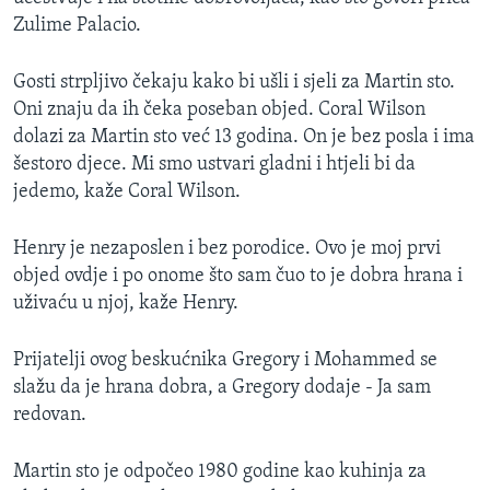
MAGAZIN
Zulime Palacio.
O GLASU AMERIKE
Gosti strpljivo čekaju kako bi ušli i sjeli za Martin sto.
Oni znaju da ih čeka poseban objed. Coral Wilson
Learning English
dolazi za Martin sto već 13 godina. On je bez posla i ima
šestoro djece. Mi smo ustvari gladni i htjeli bi da
PRATITE NAS
jedemo, kaže Coral Wilson.
Henry je nezaposlen i bez porodice. Ovo je moj prvi
objed ovdje i po onome što sam čuo to je dobra hrana i
Jezici
uživaću u njoj, kaže Henry.
Prijatelji ovog beskućnika Gregory i Mohammed se
slažu da je hrana dobra, a Gregory dodaje - Ja sam
redovan.
Martin sto je odpočeo 1980 godine kao kuhinja za