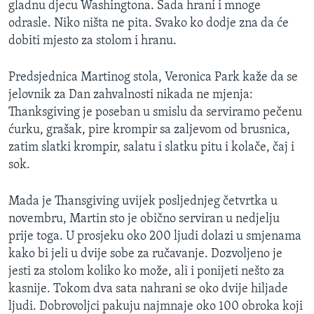
gladnu djecu Washingtona. Sada hrani i mnoge
odrasle. Niko ništa ne pita. Svako ko dodje zna da će
dobiti mjesto za stolom i hranu.
Predsjednica Martinog stola, Veronica Park kaže da se
jelovnik za Dan zahvalnosti nikada ne mjenja:
Thanksgiving je poseban u smislu da serviramo pečenu
ćurku, grašak, pire krompir sa zaljevom od brusnica,
zatim slatki krompir, salatu i slatku pitu i kolače, čaj i
sok.
Mada je Thansgiving uvijek posljednjeg četvrtka u
novembru, Martin sto je obično serviran u nedjelju
prije toga. U prosjeku oko 200 ljudi dolazi u smjenama
kako bi jeli u dvije sobe za ručavanje. Dozvoljeno je
jesti za stolom koliko ko može, ali i ponijeti nešto za
kasnije. Tokom dva sata nahrani se oko dvije hiljade
ljudi. Dobrovoljci pakuju najmnaje oko 100 obroka koji