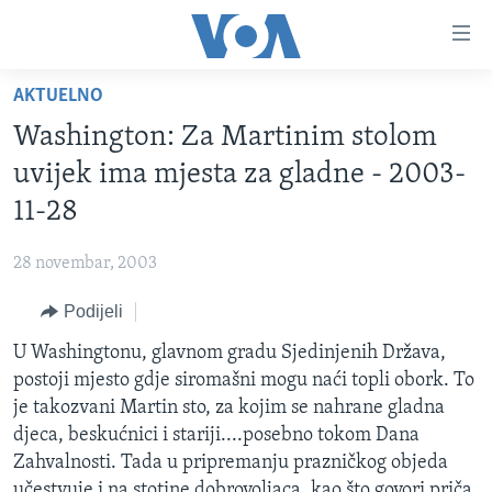
Linkovi
Pređi
na
AKTUELNO
glavni
TV PROGRAM
sadržaj
Washington: Za Martinim stolom
VIDEO
Pređi
uvijek ima mjesta za gladne - 2003-
na
FOTOGRAFIJE DANA
11-28
glavnu
VIJESTI
navigaciju
28 novembar, 2003
Idi
NAUKA I TEHNOLOGIJA
SJEDINJENE AMERIČKE DRŽAVE
na
Podijeli
SPECIJALNI PROJEKTI
BOSNA I HERCEGOVINA
pretragu
U Washingtonu, glavnom gradu Sjedinjenih Država,
KORUPCIJA
SVIJET
postoji mjesto gdje siromašni mogu naći topli obork. To
SLOBODA MEDIJA
je takozvani Martin sto, za kojim se nahrane gladna
ŽENSKA STRANA
djeca, beskućnici i stariji....posebno tokom Dana
Zahvalnosti. Tada u pripremanju prazničkog objeda
IZBJEGLIČKA STRANA
učestvuje i na stotine dobrovoljaca, kao što govori priča