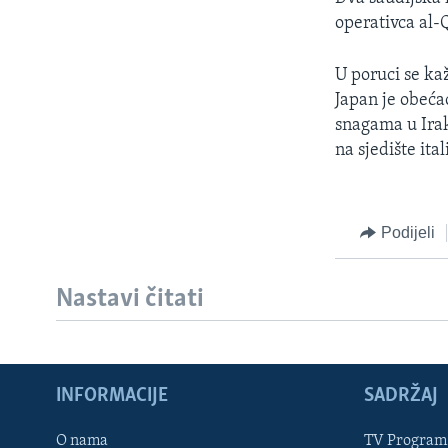
MAGAZIN
operativca al-Q
O GLASU AMERIKE
U poruci se kaž
Japan je obeća
snagama u Ira
na sjedište ita
Podijeli
Nastavi čitati
INFORMACIJE
SADRŽAJ
Learning English
O nama
TV Program