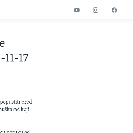
e
-11-17
 popustiti pred
 muškarac koji
sku poruku od