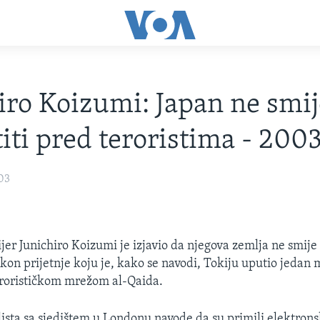
iro Koizumi: Japan ne smij
iti pred teroristima - 2003
03
jer Junichiro Koizumi je izjavio da njegova zemlja ne smije
akon prijetnje koju je, kako se navodi, Tokiju uputio jedan
erorističkom mrežom al-Qaida.
lista sa sjedištem u Londonu navode da su primili elektron