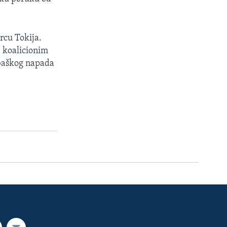
rcu Tokija.
e koalicionim
baškog napada