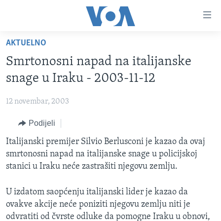
Linkovi
Pređi
na
AKTUELNO
glavni
TV PROGRAM
sadržaj
Smrtonosni napad na italijanske
VIDEO
Pređi
snage u Iraku - 2003-11-12
na
FOTOGRAFIJE DANA
glavnu
12 novembar, 2003
VIJESTI
navigaciju
Idi
Podijeli
NAUKA I TEHNOLOGIJA
SJEDINJENE AMERIČKE DRŽAVE
na
SPECIJALNI PROJEKTI
Italijanski premijer Silvio Berlusconi je kazao da ovaj
BOSNA I HERCEGOVINA
pretragu
smrtonosni napad na italijanske snage u policijskoj
KORUPCIJA
SVIJET
stanici u Iraku neće zastrašiti njegovu zemlju.
SLOBODA MEDIJA
U izdatom saopćenju italijanski lider je kazao da
ŽENSKA STRANA
ovakve akcije neće poniziti njegovu zemlju niti je
IZBJEGLIČKA STRANA
odvratiti od čvrste odluke da pomogne Iraku u obnovi,