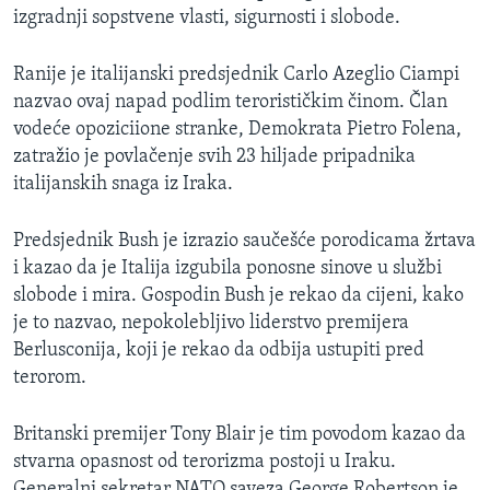
izgradnji sopstvene vlasti, sigurnosti i slobode.
MAGAZIN
O GLASU AMERIKE
Ranije je italijanski predsjednik Carlo Azeglio Ciampi
nazvao ovaj napad podlim terorističkim činom. Član
Learning English
vodeće opoziciione stranke, Demokrata Pietro Folena,
zatražio je povlačenje svih 23 hiljade pripadnika
PRATITE NAS
italijanskih snaga iz Iraka.
Predsjednik Bush je izrazio saučešće porodicama žrtava
i kazao da je Italija izgubila ponosne sinove u službi
Jezici
slobode i mira. Gospodin Bush je rekao da cijeni, kako
je to nazvao, nepokolebljivo liderstvo premijera
Berlusconija, koji je rekao da odbija ustupiti pred
terorom.
Britanski premijer Tony Blair je tim povodom kazao da
stvarna opasnost od terorizma postoji u Iraku.
Generalni sekretar NATO saveza George Robertson je