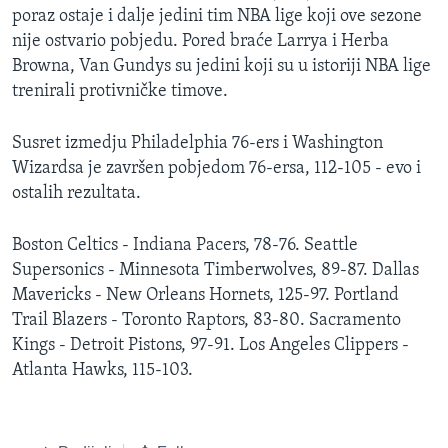
poraz ostaje i dalje jedini tim NBA lige koji ove sezone
MAGAZIN
nije ostvario pobjedu. Pored braće Larrya i Herba
O GLASU AMERIKE
Browna, Van Gundys su jedini koji su u istoriji NBA lige
trenirali protivničke timove.
Learning English
Susret izmedju Philadelphia 76-ers i Washington
PRATITE NAS
Wizardsa je završen pobjedom 76-ersa, 112-105 - evo i
ostalih rezultata.
Boston Celtics - Indiana Pacers, 78-76. Seattle
Jezici
Supersonics - Minnesota Timberwolves, 89-87. Dallas
Mavericks - New Orleans Hornets, 125-97. Portland
Trail Blazers - Toronto Raptors, 83-80. Sacramento
Kings - Detroit Pistons, 97-91. Los Angeles Clippers -
Atlanta Hawks, 115-103.