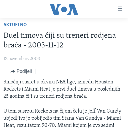
Linkovi
Pređi
na
AKTUELNO
glavni
TV PROGRAM
sadržaj
Duel timova čiji su treneri rodjena
VIDEO
Pređi
braća - 2003-11-12
na
FOTOGRAFIJE DANA
glavnu
12 novembar, 2003
VIJESTI
navigaciju
Idi
Podijeli
NAUKA I TEHNOLOGIJA
SJEDINJENE AMERIČKE DRŽAVE
na
SPECIJALNI PROJEKTI
Sinoćnji susret u okviru NBA lige, između Houston
BOSNA I HERCEGOVINA
pretragu
Rockets i Miami Heat je prvi duel timova u poslednjih
KORUPCIJA
SVIJET
25 godina čiji su treneri rodjena braća.
SLOBODA MEDIJA
U tom susretu Rockets na čijem čelu je Jeff Van Gundy
ŽENSKA STRANA
ubjedljivo je pobijedio tim Stana Van Gundya - Miami
IZBJEGLIČKA STRANA
Heat, rezultatom 90-70. Miami kojem je ovo sedmi