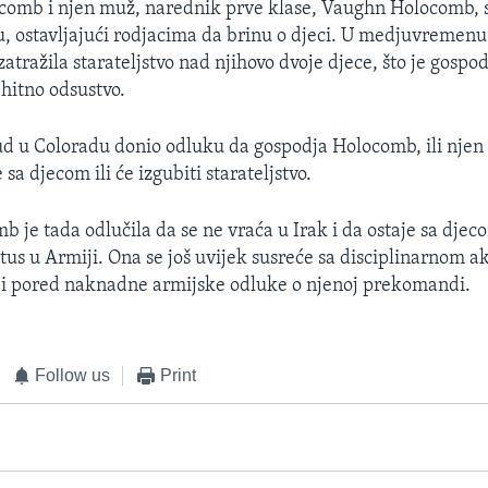
comb i njen muž, narednik prve klase, Vaughn Holocomb, 
u, ostavljajući rodjacima da brinu o djeci. U medjuvremen
zatražila starateljstvo nad njihovo dvoje djece, što je gosp
 hitno odsustvo.
ud u Coloradu donio odluku da gospodja Holocomb, ili nje
 sa djecom ili će izgubiti starateljstvo.
 je tada odlučila da se ne vraća u Irak i da ostaje sa djec
atus u Armiji. Ona se još uvijek susreće sa disciplinarnom a
 i pored naknadne armijske odluke o njenoj prekomandi.
Follow us
Print