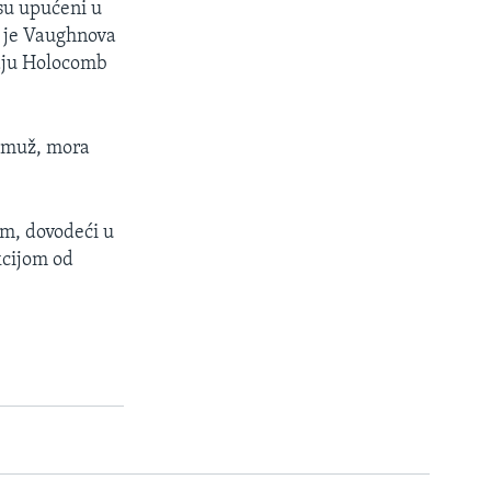
su upućeni u
u je Vaughnova
odju Holocomb
n muž, mora
om, dovodeći u
kcijom od