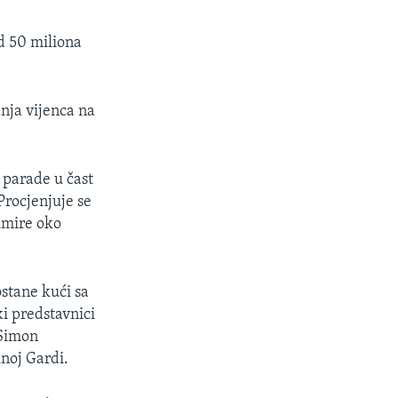
d 50 miliona
nja vijenca na
 parade u čast
Procjenjuje se
umire oko
stane kući sa
i predstavnici
 Simon
noj Gardi.