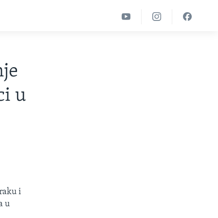
nje
ci u
raku i
a u