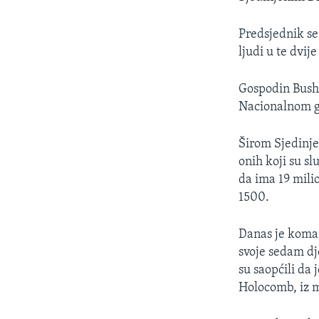
MAGAZIN
O GLASU AMERIKE
Predsjednik se
ljudi u te dvij
Gospodin Bush 
Nacionalnom g
Širom Sjedinje
onih koji su s
da ima 19 mili
1500.
Danas je koman
svoje sedam dj
su saopćili da
Holocomb, iz 