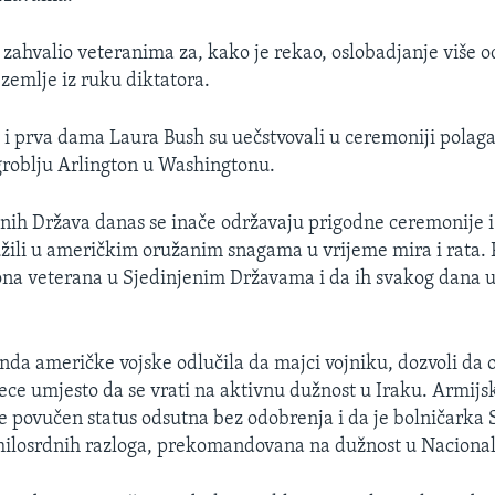
 zahvalio veteranima za, kako je rekao, oslobadjanje više o
e zemlje iz ruku diktatora.
i prva dama Laura Bush su uečstvovali u ceremoniji polaga
roblju Arlington u Washingtonu.
nih Država danas se inače održavaju prigodne ceremonije i
lužili u američkim oružanim snagama u vrijeme mira i rata. 
ona veterana u Sjedinjenim Državama i da ih svakog dana 
da američke vojske odlučila da majci vojniku, dozvoli da o
ece umjesto da se vrati na aktivnu dužnost u Iraku. Armijsk
 je povučen status odsutna bez odobrenja i da je bolničarka
milosrdnih razloga, prekomandovana na dužnost u Nacional