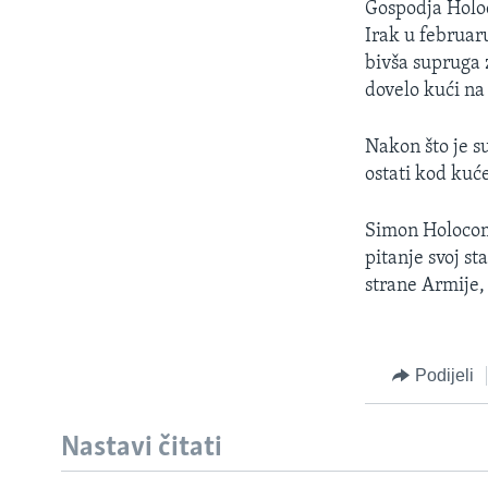
Gospodja Holo
Irak u februar
bivša supruga 
dovelo kući na
Nakon što je s
ostati kod kuće
Simon Holocomb
pitanje svoj st
strane Armije,
Podijeli
Nastavi čitati