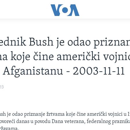
ednik Bush je odao prizna
a koje čine američki vojni
i Afganistanu - 2003-11-11
03
sh je odao priznanje žrtvama koje čine američki vojnici u I
ovoreći danas u povodu Dana veterana, federalnog praznik
ržavama.