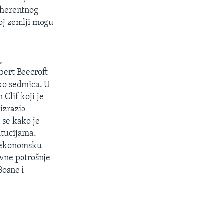
koherentnog
oj zemlji mogu
,
bert Beecroft
iko sedmica. U
 Clif koji je
izrazio
 se kako je
itucijama.
roekonomsku
javne potrošnje
Bosne i