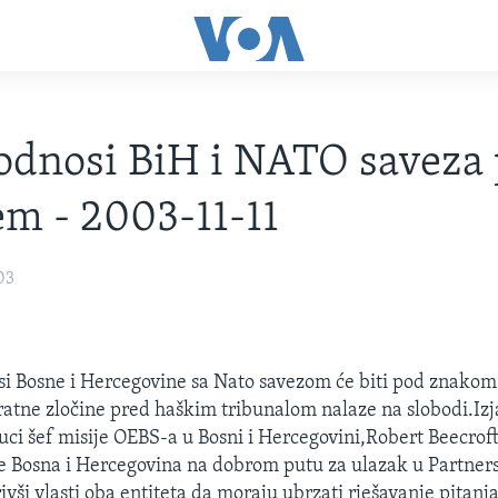
 odnosi BiH i NATO saveza
em - 2003-11-11
03
osi Bosne i Hercegovine sa Nato savezom će biti pod znakom
ratne zločine pred haškim tribunalom nalaze na slobodi.Izja
uci šef misije OEBS-a u Bosni i Hercegovini,Robert Beecro
 je Bosna i Hercegovina na dobrom putu za ulazak u Partner
vši vlasti oba entiteta da moraju ubrzati rješavanje pitanj