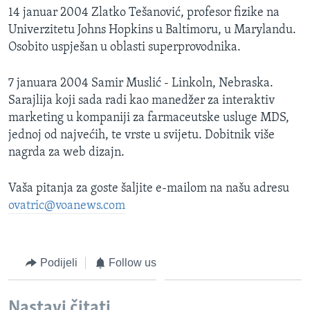
14 januar 2004 Zlatko Tešanović, profesor fizike na
MAGAZIN
Univerzitetu Johns Hopkins u Baltimoru, u Marylandu.
O GLASU AMERIKE
Osobito uspješan u oblasti superprovodnika.
Learning English
7 januara 2004 Samir Muslić - Linkoln, Nebraska.
Sarajlija koji sada radi kao manedžer za interaktiv
PRATITE NAS
marketing u kompaniji za farmaceutske usluge MDS,
jednoj od najvećih, te vrste u svijetu. Dobitnik više
nagrda za web dizajn.
Jezici
Vaša pitanja za goste šaljite e-mailom na našu adresu
ovatric@voanews.com
Podijeli
Follow us
Nastavi čitati