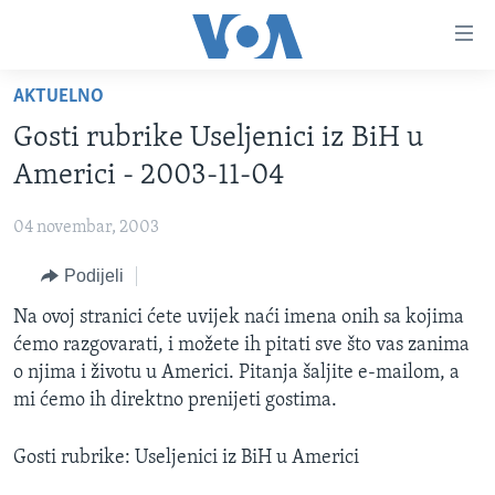
Linkovi
Pređi
na
AKTUELNO
glavni
TV PROGRAM
sadržaj
Gosti rubrike Useljenici iz BiH u
VIDEO
Pređi
Americi - 2003-11-04
na
FOTOGRAFIJE DANA
glavnu
04 novembar, 2003
VIJESTI
navigaciju
Idi
Podijeli
NAUKA I TEHNOLOGIJA
SJEDINJENE AMERIČKE DRŽAVE
na
SPECIJALNI PROJEKTI
Na ovoj stranici ćete uvijek naći imena onih sa kojima
BOSNA I HERCEGOVINA
pretragu
ćemo razgovarati, i možete ih pitati sve što vas zanima
KORUPCIJA
SVIJET
o njima i životu u Americi. Pitanja šaljite e-mailom, a
SLOBODA MEDIJA
mi ćemo ih direktno prenijeti gostima.
ŽENSKA STRANA
Gosti rubrike: Useljenici iz BiH u Americi
IZBJEGLIČKA STRANA