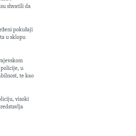
su shvatili da
eženi pokušaji
ata u sklopu
arajevskom
olicije, u
bilnost, te kao
iciju, visoki
predstavlja