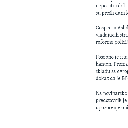
MAGAZIN
nepobitni doka
O GLASU AMERIKE
su prošli dani 
Gospodin Ashdo
vladajućih str
reforme policij
Posebno je is
kanton. Prema 
skladu sa evrop
dokaz da je Bi
Na novinarsko 
predstavnik je
upozorenje oni