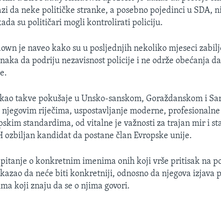
zi da neke političke stranke, a posebno pojedinci u SDA, ni
kada su političari mogli kontrolirati policiju.
wn je naveo kako su u posljednjih nekoliko mjeseci zabilj
anaka da podriju nezavisnost policije i ne održe obećanja d
e.
takao takve pokušaje u Unsko-sanskom, Goraždanskom i S
njegovim riječima, uspostavljanje moderne, profesionalne p
skim standardima, od vitalne je važnosti za trajan mir i sta
H ozbiljan kandidat da postane član Evropske unije.
pitanje o konkretnim imenima onih koji vrše pritisak na pol
 kazao da neće biti konkretniji, odnosno da njegova izjava 
ma koji znaju da se o njima govori.