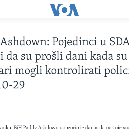
Ashdown: Pojedinci u SDA
li da su prošli dani kada su
ari mogli kontrolirati polic
10-29
3
vnik u BiH Paddy Ashdown upozorio je danas da postoje sna