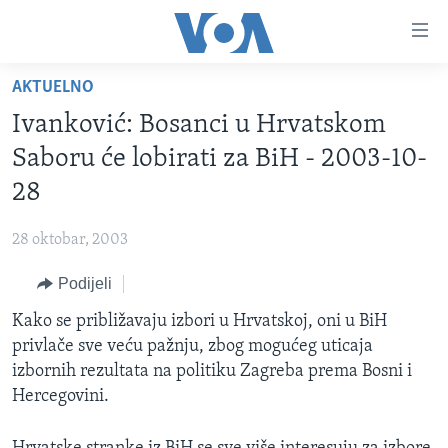
Linkovi
Pređi
na
AKTUELNO
glavni
TV PROGRAM
sadržaj
Ivanković: Bosanci u Hrvatskom
VIDEO
Pređi
Saboru će lobirati za BiH - 2003-10-
na
FOTOGRAFIJE DANA
28
glavnu
VIJESTI
navigaciju
28 oktobar, 2003
Idi
NAUKA I TEHNOLOGIJA
SJEDINJENE AMERIČKE DRŽAVE
na
Podijeli
SPECIJALNI PROJEKTI
BOSNA I HERCEGOVINA
pretragu
Kako se približavaju izbori u Hrvatskoj, oni u BiH
KORUPCIJA
SVIJET
privlače sve veću pažnju, zbog mogućeg uticaja
SLOBODA MEDIJA
izbornih rezultata na politiku Zagreba prema Bosni i
ŽENSKA STRANA
Hercegovini.
IZBJEGLIČKA STRANA