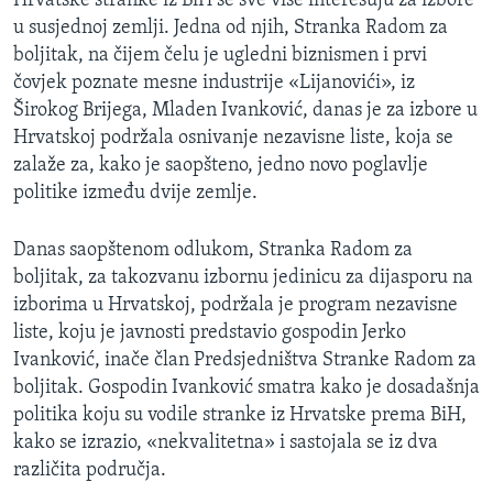
Hrvatske stranke iz BiH se sve više interesuju za izbore
MAGAZIN
u susjednoj zemlji. Jedna od njih, Stranka Radom za
boljitak, na čijem čelu je ugledni biznismen i prvi
O GLASU AMERIKE
čovjek poznate mesne industrije «Lijanovići», iz
Širokog Brijega, Mladen Ivanković, danas je za izbore u
Learning English
Hrvatskoj podržala osnivanje nezavisne liste, koja se
zalaže za, kako je saopšteno, jedno novo poglavlje
PRATITE NAS
politike između dvije zemlje.
Danas saopštenom odlukom, Stranka Radom za
boljitak, za takozvanu izbornu jedinicu za dijasporu na
Jezici
izborima u Hrvatskoj, podržala je program nezavisne
liste, koju je javnosti predstavio gospodin Jerko
Ivanković, inače član Predsjedništva Stranke Radom za
boljitak. Gospodin Ivanković smatra kako je dosadašnja
politika koju su vodile stranke iz Hrvatske prema BiH,
kako se izrazio, «nekvalitetna» i sastojala se iz dva
različita područja.