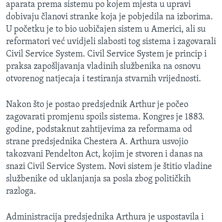
aparata prema sistemu po kojem mjesta u upravi
MAGAZIN
dobivaju članovi stranke koja je pobjedila na izborima.
O GLASU AMERIKE
U početku je to bio uobičajen sistem u Americi, ali su
reformatori već uvidjeli slabosti tog sistema i zagovarali
Learning English
Civil Service System. Civil Service System je princip i
praksa zapošljavanja vladinih službenika na osnovu
otvorenog natjecaja i testiranja stvarnih vrijednosti.
PRATITE NAS
Nakon što je postao predsjednik Arthur je počeo
zagovarati promjenu spoils sistema. Kongres je 1883.
Jezici
godine, podstaknut zahtijevima za reformama od
strane predsjednika Chestera A. Arthura usvojio
takozvani Pendelton Act, kojim je stvoren i danas na
snazi Civil Service System. Novi sistem je štitio vladine
službenike od uklanjanja sa posla zbog političkih
razloga.
Administracija predsjednika Arthura je uspostavila i