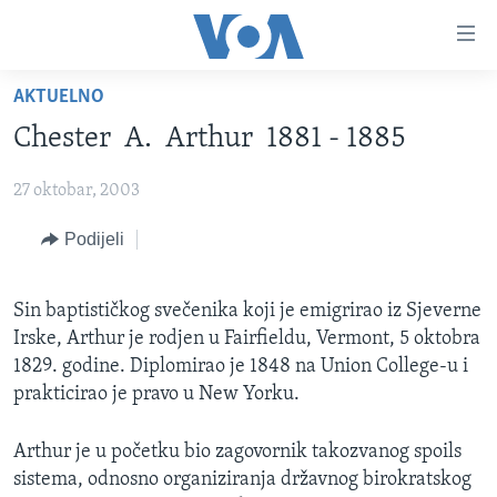
Linkovi
Pređi
na
AKTUELNO
glavni
TV PROGRAM
sadržaj
Chester A. Arthur 1881 - 1885
VIDEO
Pređi
na
27 oktobar, 2003
FOTOGRAFIJE DANA
glavnu
VIJESTI
Podijeli
navigaciju
Idi
NAUKA I TEHNOLOGIJA
SJEDINJENE AMERIČKE DRŽAVE
na
Sin baptističkog svečenika koji je emigrirao iz Sjeverne
SPECIJALNI PROJEKTI
BOSNA I HERCEGOVINA
pretragu
Irske, Arthur je rodjen u Fairfieldu, Vermont, 5 oktobra
KORUPCIJA
SVIJET
1829. godine. Diplomirao je 1848 na Union College-u i
prakticirao je pravo u New Yorku.
SLOBODA MEDIJA
ŽENSKA STRANA
Arthur je u početku bio zagovornik takozvanog spoils
IZBJEGLIČKA STRANA
sistema, odnosno organiziranja državnog birokratskog