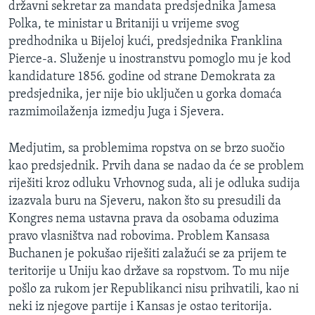
državni sekretar za mandata predsjednika Jamesa
MAGAZIN
Polka, te ministar u Britaniji u vrijeme svog
O GLASU AMERIKE
predhodnika u Bijeloj kući, predsjednika Franklina
Pierce-a. Služenje u inostranstvu pomoglo mu je kod
Learning English
kandidature 1856. godine od strane Demokrata za
predsjednika, jer nije bio uključen u gorka domaća
razmimoilaženja izmedju Juga i Sjevera.
PRATITE NAS
Medjutim, sa problemima ropstva on se brzo suočio
kao predsjednik. Prvih dana se nadao da će se problem
Jezici
riješiti kroz odluku Vrhovnog suda, ali je odluka sudija
izazvala buru na Sjeveru, nakon što su presudili da
Kongres nema ustavna prava da osobama oduzima
pravo vlasništva nad robovima. Problem Kansasa
Buchanen je pokušao riješiti zalažući se za prijem te
teritorije u Uniju kao države sa ropstvom. To mu nije
pošlo za rukom jer Republikanci nisu prihvatili, kao ni
neki iz njegove partije i Kansas je ostao teritorija.