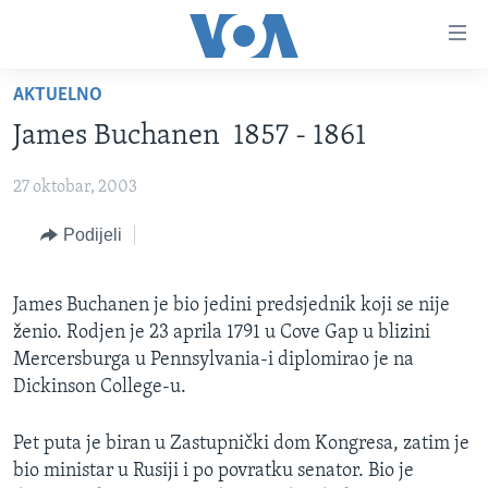
Linkovi
Pređi
na
AKTUELNO
glavni
TV PROGRAM
sadržaj
James Buchanen 1857 - 1861
VIDEO
Pređi
na
27 oktobar, 2003
FOTOGRAFIJE DANA
glavnu
VIJESTI
Podijeli
navigaciju
Idi
NAUKA I TEHNOLOGIJA
SJEDINJENE AMERIČKE DRŽAVE
na
James Buchanen je bio jedini predsjednik koji se nije
SPECIJALNI PROJEKTI
BOSNA I HERCEGOVINA
pretragu
ženio. Rodjen je 23 aprila 1791 u Cove Gap u blizini
KORUPCIJA
SVIJET
Mercersburga u Pennsylvania-i diplomirao je na
Dickinson College-u.
SLOBODA MEDIJA
ŽENSKA STRANA
Pet puta je biran u Zastupnički dom Kongresa, zatim je
IZBJEGLIČKA STRANA
bio ministar u Rusiji i po povratku senator. Bio je