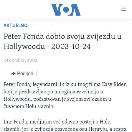
Linkovi
Pređi
na
AKTUELNO
glavni
TV PROGRAM
sadržaj
Peter Fonda dobio svoju zvijezdu u
VIDEO
Pređi
Hollywoodu - 2003-10-24
na
FOTOGRAFIJE DANA
glavnu
24 oktobar, 2003
VIJESTI
navigaciju
Idi
Podijeli
NAUKA I TEHNOLOGIJA
SJEDINJENE AMERIČKE DRŽAVE
na
SPECIJALNI PROJEKTI
Peter Fonda, legendarni lik iz kultnog filma Easy Rider,
BOSNA I HERCEGOVINA
pretragu
koji je predstavljao po mnogima revoluciju u
KORUPCIJA
SVIJET
Hollywoodu, počastvovan je svojom zvijezdom u
SLOBODA MEDIJA
čuvenom Holu slavnih.
ŽENSKA STRANA
Ime Fonda, medjutim već odavno postoji u Holu
IZBJEGLIČKA STRANA
slavnih, jer je zvijezda posvećena ocu Henryju, a sestra