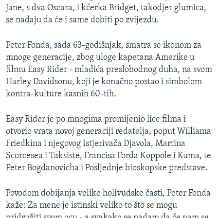
Jane, s dva Oscara, i kćerka Bridget, takodjer glumica,
MAGAZIN
se nadaju da će i same dobiti po zvijezdu.
O GLASU AMERIKE
Peter Fonda, sada 63-godišnjak, smatra se ikonom za
Learning English
mnoge generacije, zbog uloge kapetana Amerike u
filmu Easy Rider - mladića preslobodnog duha, na svom
PRATITE NAS
Harley Davidsonu, koji je konačno postao i simbolom
kontra-kulture kasnih 60-tih.
Easy Rider je po mnogima promijenio lice filma i
Jezici
otvorio vrata novoj generaciji redatelja, poput Williama
Friedkina i njegovog Istjerivača Djavola, Martina
Scorcesea i Taksiste, Francisa Forda Koppole i Kuma, te
Peter Bogdanovicha i Posljednje bioskopske predstave.
Povodom dobijanja velike holivudske časti, Peter Fonda
kaže: Za mene je istinski veliko to što se mogu
pridružiti svom ocu - a svakako se nadam da će nam se