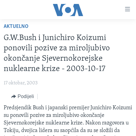
Linkovi
Pređi
na
AKTUELNO
glavni
TV PROGRAM
sadržaj
G.W.Bush i Junichiro Koizumi
VIDEO
Pređi
ponovili pozive za miroljubivo
na
FOTOGRAFIJE DANA
okončanje Sjevernokorejske
glavnu
VIJESTI
navigaciju
nuklearne krize - 2003-10-17
Idi
NAUKA I TEHNOLOGIJA
SJEDINJENE AMERIČKE DRŽAVE
na
17 oktobar, 2003
SPECIJALNI PROJEKTI
BOSNA I HERCEGOVINA
pretragu
Podijeli
KORUPCIJA
SVIJET
Predsjendik Bush i japanski premijer Junichiro Koizumi
SLOBODA MEDIJA
su ponovili pozive za miroljubivo okončanje
ŽENSKA STRANA
Sjevernokorejske nuklearne krize. Nakon razgovora u
Tokiju, dvojica lidera su saopćila da su se složili da
IZBJEGLIČKA STRANA