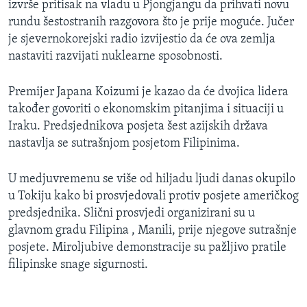
izvrše pritisak na vladu u Pjongjangu da prihvati novu
MAGAZIN
rundu šestostranih razgovora što je prije moguće. Jučer
O GLASU AMERIKE
je sjevernokorejski radio izvijestio da će ova zemlja
nastaviti razvijati nuklearne sposobnosti.
Learning English
Premijer Japana Koizumi je kazao da će dvojica lidera
također govoriti o ekonomskim pitanjima i situaciji u
PRATITE NAS
Iraku. Predsjednikova posjeta šest azijskih država
nastavlja se sutrašnjom posjetom Filipinima.
Jezici
U medjuvremenu se više od hiljadu ljudi danas okupilo
u Tokiju kako bi prosvjedovali protiv posjete američkog
predsjednika. Slični prosvjedi organizirani su u
glavnom gradu Filipina , Manili, prije njegove sutrašnje
posjete. Miroljubive demonstracije su pažljivo pratile
filipinske snage sigurnosti.