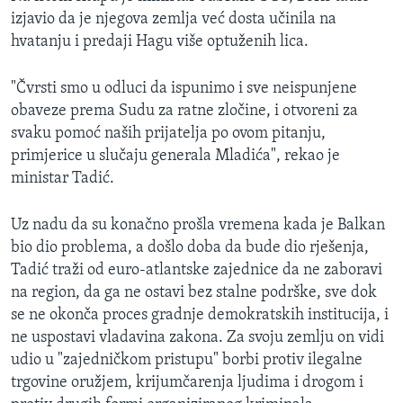
izjavio da je njegova zemlja već dosta učinila na
hvatanju i predaji Hagu više optuženih lica.
"Čvrsti smo u odluci da ispunimo i sve neispunjene
obaveze prema Sudu za ratne zločine, i otvoreni za
svaku pomoć naših prijatelja po ovom pitanju,
primjerice u slučaju generala Mladića", rekao je
ministar Tadić.
Uz nadu da su konačno prošla vremena kada je Balkan
bio dio problema, a došlo doba da bude dio rješenja,
Tadić traži od euro-atlantske zajednice da ne zaboravi
na region, da ga ne ostavi bez stalne podrške, sve dok
se ne okonča proces gradnje demokratskih institucija, i
ne uspostavi vladavina zakona. Za svoju zemlju on vidi
udio u "zajedničkom pristupu" borbi protiv ilegalne
trgovine oružjem, krijumčarenja ljudima i drogom i