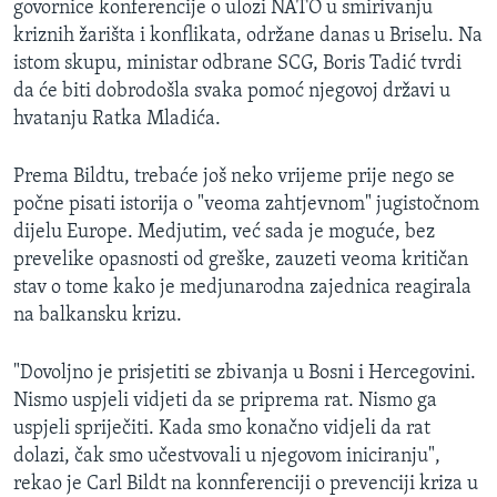
govornice konferencije o ulozi NATO u smirivanju
MAGAZIN
kriznih žarišta i konflikata, održane danas u Briselu. Na
O GLASU AMERIKE
istom skupu, ministar odbrane SCG, Boris Tadić tvrdi
da će biti dobrodošla svaka pomoć njegovoj državi u
hvatanju Ratka Mladića.
Learning English
Prema Bildtu, trebaće još neko vrijeme prije nego se
PRATITE NAS
počne pisati istorija o "veoma zahtjevnom" jugistočnom
dijelu Europe. Medjutim, već sada je moguće, bez
prevelike opasnosti od greške, zauzeti veoma kritičan
Jezici
stav o tome kako je medjunarodna zajednica reagirala
na balkansku krizu.
"Dovoljno je prisjetiti se zbivanja u Bosni i Hercegovini.
Nismo uspjeli vidjeti da se priprema rat. Nismo ga
uspjeli spriječiti. Kada smo konačno vidjeli da rat
dolazi, čak smo učestvovali u njegovom iniciranju",
rekao je Carl Bildt na konnferenciji o prevenciji kriza u