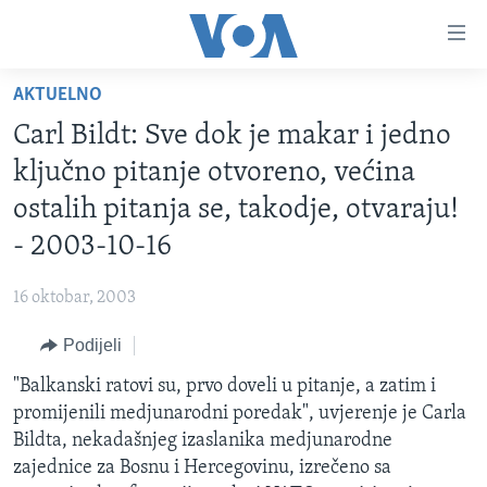
Linkovi
Pređi
na
AKTUELNO
glavni
TV PROGRAM
sadržaj
Carl Bildt: Sve dok je makar i jedno
VIDEO
Pređi
ključno pitanje otvoreno, većina
na
FOTOGRAFIJE DANA
ostalih pitanja se, takodje, otvaraju!
glavnu
VIJESTI
navigaciju
- 2003-10-16
Idi
NAUKA I TEHNOLOGIJA
SJEDINJENE AMERIČKE DRŽAVE
na
16 oktobar, 2003
SPECIJALNI PROJEKTI
BOSNA I HERCEGOVINA
pretragu
Podijeli
KORUPCIJA
SVIJET
"Balkanski ratovi su, prvo doveli u pitanje, a zatim i
SLOBODA MEDIJA
promijenili medjunarodni poredak", uvjerenje je Carla
ŽENSKA STRANA
Bildta, nekadašnjeg izaslanika medjunarodne
zajednice za Bosnu i Hercegovinu, izrečeno sa
IZBJEGLIČKA STRANA