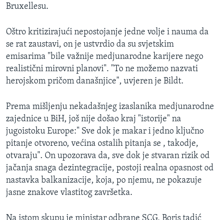
Bruxellesu.
Oštro kritizirajući nepostojanje jedne volje i nauma da
se rat zaustavi, on je ustvrdio da su svjetskim
emisarima "bile važnije medjunarodne karijere nego
realistični mirovni planovi". "To ne možemo nazvati
herojskom pričom današnjice", uvjeren je Bildt.
Prema mišljenju nekadašnjeg izaslanika medjunarodne
zajednice u BiH, još nije došao kraj "istorije" na
jugoistoku Europe:" Sve dok je makar i jedno ključno
pitanje otvoreno, većina ostalih pitanja se , takodje,
otvaraju". On upozorava da, sve dok je stvaran rizik od
jačanja snaga dezintegracije, postoji realna opasnost od
nastavka balkanizacije, koja, po njemu, ne pokazuje
jasne znakove vlastitog završetka.
Na istom skupu je ministar odbrane SCG, Boris tadić