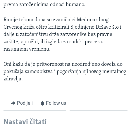
prema zatočenicima odnosi humano.
MAGAZIN
O GLASU AMERIKE
Ranije tokom dana su zvaničnici Međunardnog
Crvenog križa oštro kritizirali Sjedinjene Države što i
Learning English
dalje u zatočeništvu drže zatvorenike bez pravne
zaštite, optužbi, ili izgleda za sudski proces u
PRATITE NAS
razumnom vremenu.
Oni kažu da je pritvorenost na neodredjeno dovela do
pokušaja samoubistva i pogoršanja njihovog mentalnog
Jezici
zdravlja.
Podijeli
Follow us
Nastavi čitati