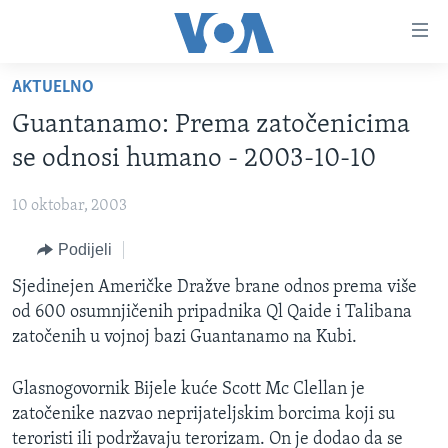
Linkovi
Pređi
na
AKTUELNO
glavni
TV PROGRAM
sadržaj
Guantanamo: Prema zatočenicima
VIDEO
Pređi
se odnosi humano - 2003-10-10
na
FOTOGRAFIJE DANA
glavnu
10 oktobar, 2003
VIJESTI
navigaciju
Idi
Podijeli
NAUKA I TEHNOLOGIJA
SJEDINJENE AMERIČKE DRŽAVE
na
SPECIJALNI PROJEKTI
Sjedinejen Američke Dražve brane odnos prema više
BOSNA I HERCEGOVINA
pretragu
od 600 osumnjičenih pripadnika Ql Qaide i Talibana
KORUPCIJA
SVIJET
zatočenih u vojnoj bazi Guantanamo na Kubi.
SLOBODA MEDIJA
Glasnogovornik Bijele kuće Scott Mc Clellan je
ŽENSKA STRANA
zatočenike nazvao neprijateljskim borcima koji su
IZBJEGLIČKA STRANA
teroristi ili podržavaju terorizam. On je dodao da se