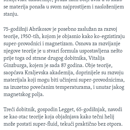
se materija ponaša u svom najprostijem i nasloženijem
stanju.
75-godišnji Abrikosov je posebno zaslužan za razvoj
teorije, 1950-tih, kojom je objasnio kako ko-egzistiraju
super-provodnici i magnetizam. Osnova za razvijanje
njegove teorije je u stvari formula uspostavljena nešto
prije toga od strane drugog dobitnika, Vitalija
Ginzburga, kojem je sada 87 godina. Obje teorije,
saopćava Kraljevska akademija, doprinijele su razvoju
materijala koji mogu biti učinjeni super-provodnicima,
na izuzetno povećanim temperaturama, i unutar jakog
magnetskog polja.
Treći dobitnik, gospodin Legget, 65-godišnjak, navodi
se kao otac teorije koja objašnjava kako tečni helij
može postati super-fluid, tekući praktično bez otpora.