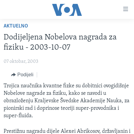
Linkovi
Pređi
na
AKTUELNO
glavni
TV PROGRAM
sadržaj
Dodijeljena Nobelova nagrada za
VIDEO
Pređi
fiziku - 2003-10-07
na
FOTOGRAFIJE DANA
glavnu
07 oktobar, 2003
VIJESTI
navigaciju
Idi
Podijeli
NAUKA I TEHNOLOGIJA
SJEDINJENE AMERIČKE DRŽAVE
na
SPECIJALNI PROJEKTI
Trojica naučnika kvantne fizke su dobitnici ovogidišnje
BOSNA I HERCEGOVINA
pretragu
Nobelove nagrade za fiziku, kako se navodi u
KORUPCIJA
SVIJET
obrazloženju Kraljevske Švedske Akademije Nauka, za
SLOBODA MEDIJA
pionirski rad i doprinose teoriji super-provodnika i
super-fluida.
ŽENSKA STRANA
IZBJEGLIČKA STRANA
Prestižnu nagradu dijele Alexei Abrikosov, državljanin i