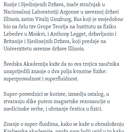
Rusije i Sjedinjenih Država, inače stručnjak u
MAGAZIN
Nacionalnoj Laboratoriji Argonne u saveznoj državi
O GLASU AMERIKE
Illinois, zatim Vitalij Ginzburg, Rus koji je svojedobno
bio na čelu tzv Grupe Teorija na Institutu za fiziku
Learning English
Lebedev u Moskvi, i Anthony Legget, državljanin i
Britanije i Sjedinejnih Država, koji predaje na
PRATITE NAS
Univerzitetu savezne države Illinois.
Švedska Akademija kaže da su ova trojica naučnika
unaprijedili znanje o dva polja kvantne fizike:
Jezici
superprovodnost i superfluidnost.
Super-provodnici se koriste, izmedju ostalog, u
stvaranju slike putem magnetske rezonancije u
medicinske svrhe, i ubrzanje čestica u fizici.
Znanje o super-fluidima, kako se kaže u obrazloženju
Kraljevske akademije, pruža nam bolji uvid u to kako